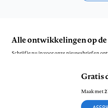
Alle ontwikkelingen op de
Schrijf je nu in voor onze nieuwsbrief en o
de meest opvallende artikelen in je mailbox.
Gratis d
E-
Maak met
2
mailadres
Functionele cookies
ACCOU