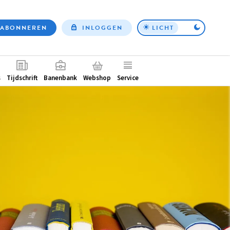
ABONNEREN
INLOGGEN
LICHT
Top
nav
ntair
s
Tijdschrift
Banenbank
Webshop
Service