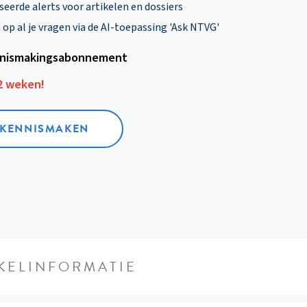
eerde alerts voor artikelen en dossiers
p al je vragen via de AI-toepassing 'Ask NTVG'
nismakings­abonnement
12 weken!
L KENNISMAKEN
KELINFORMATIE