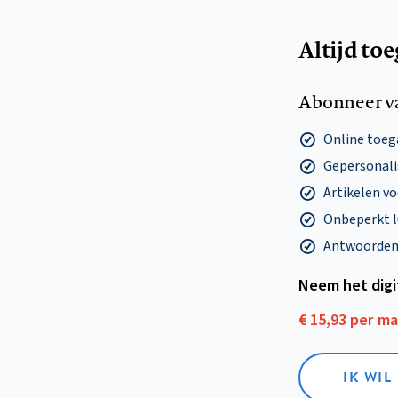
Altijd to
Abonneer v
Online toega
Gepersonalis
Artikelen v
Onbeperkt l
Antwoorden o
Neem het dig
€ 15,93 per m
IK WIL