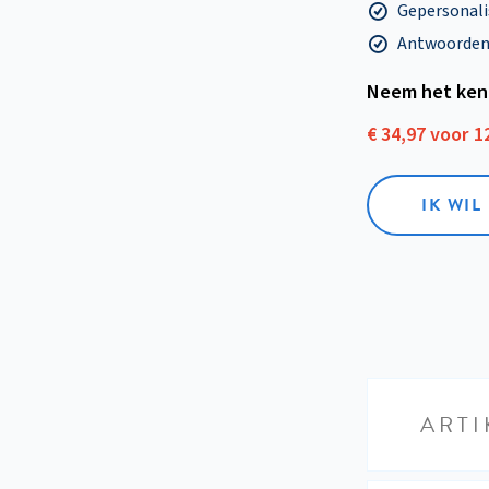
Gepersonalis
Antwoorden o
Neem het ken
€ 34,97 voor 
IK WI
ARTI