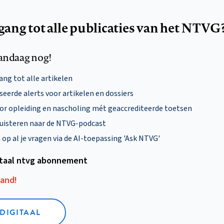
egang tot alle publicaties van het NTVG
andaag nog!
ng tot alle artikelen
eerde alerts voor artikelen en dossiers
oor opleiding en nascholing mét geaccrediteerde toetsen
uisteren naar de NTVG-podcast
p al je vragen via de AI-toepassing 'Ask NTVG'
itaal ntvg abonnement
aand!
 DIGITAAL