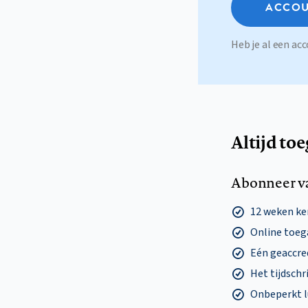
ACCOU
Heb je al een a
Altijd to
Abonneer v
12 weken k
Online toega
Eén geaccre
Het tijdschri
Onbeperkt l