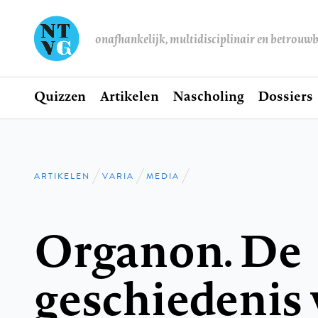
onafhankelijk, multidisciplinair en betrouw
Home
Quizzen
Artikelen
Nascholing
Dossiers
Hoofdnavigatie
ARTIKELEN
VARIA
MEDIA
Kruimelpad
Organon. De
geschiedenis 