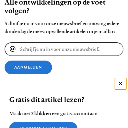
Alle ontwikkelingen op de voet
volgen?
Schrijf je nu in voor onze nieuwsbrief en ontvang iedere
donderdag de meest opvallende artikelen in je mailbox.
E-
mailadres
AANMELDEN
VOLG ONS OP
Deze site gebruikt cookies
Gratis dit artikel lezen?
Zie onze cookie policy
Volg
Volg
Volg
Volg
Volg
Volg
ACCEPTEER AANBEVOLEN INSTELLINGEN
ons
ons
2 klikken
ons
ons
ons
ons
Maak met
een gratis account aan
op
op
op
op
op
op
Contact
Colofon
Disclaimer
Privacy
About us
Functionele cookies