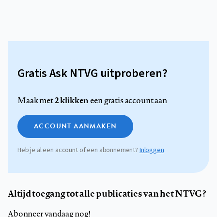
Gratis Ask NTVG uitproberen?
2 klikken
Maak met
een gratis account aan
ACCOUNT AANMAKEN
Heb je al een account of een abonnement?
Inloggen
Altijd toegang tot alle publicaties van het NTVG?
Abonneer vandaag nog!