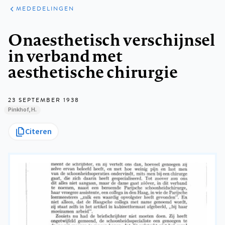
ARTIKELEN
VARIA
MEDEDELINGEN
Kruimelpad
Onaesthetisch verschijnsel
in verband met
aesthetische chirurgie
23 SEPTEMBER 1938
Pinkhof, H.
Citeren