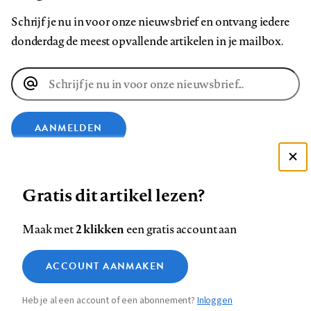
Schrijf je nu in voor onze nieuwsbrief en ontvang iedere
donderdag de meest opvallende artikelen in je mailbox.
E-
mailadres
AANMELDEN
VOLG ONS OP
Deze site gebruikt cookies
Gratis dit artikel lezen?
Zie onze cookie policy
ACCEPTEER AANBEVOLEN INSTELLINGEN
Volg
Volg
Volg
Volg
Volg
Volg
2 klikken
Maak met
een gratis account aan
ons
ons
ons
ons
ons
ons
Functionele cookies
op
op
op
op
op
op
Contact
Colofon
Disclaimer
Privacy
About us
ACCOUNT AANMAKEN
Medische vragen verdienen
Sluiten
Footer
Analytische cookies
Facebook
LinkedIn
Bluesky
Instagram
YouTube
Pinterest
betrouwbare antwoorden
Heb je al een account of een abonnement?
Inloggen
Marketing cookies