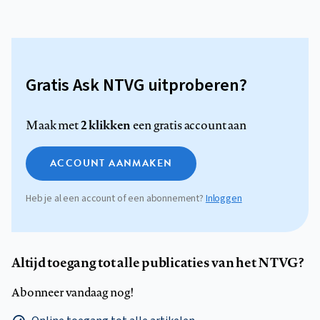
Gratis Ask NTVG uitproberen?
2 klikken
Maak met
een gratis account aan
ACCOUNT AANMAKEN
Heb je al een account of een abonnement?
Inloggen
Altijd toegang tot alle publicaties van het NTVG?
Abonneer vandaag nog!