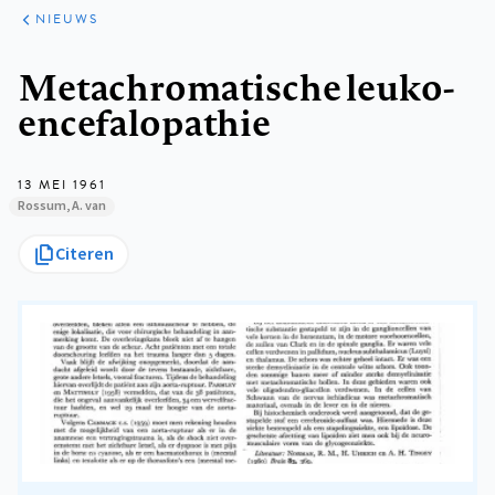
ARTIKELEN
HET
NIEUWS
KORT
Kruimelpad
Metachromatische leuko-
encefalopathie
13 MEI 1961
Rossum, A. van
Citeren