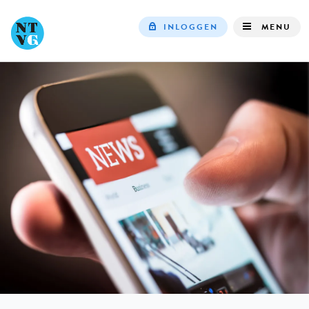
INLOGGEN
MENU
Top
navigation
IN