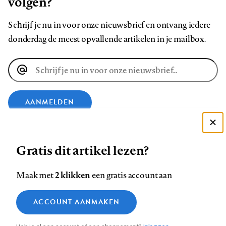
volgen?
Schrijf je nu in voor onze nieuwsbrief en ontvang iedere
donderdag de meest opvallende artikelen in je mailbox.
E-
mailadres
AANMELDEN
Deze site gebruikt cookies
VOLG ONS OP
Gratis dit artikel lezen?
Zie onze cookie policy
ACCEPTEER AANBEVOLEN INSTELLINGEN
Volg
Volg
Volg
Volg
Volg
Volg
2 klikken
Maak met
een gratis account aan
ons
ons
ons
ons
ons
ons
Functionele cookies
op
op
op
op
op
op
Contact
Colofon
Disclaimer
Privacy
About us
ACCOUNT AANMAKEN
Medische vragen verdienen
Sluiten
Footer
Analytische cookies
Facebook
LinkedIn
Bluesky
Instagram
YouTube
Pinterest
betrouwbare antwoorden