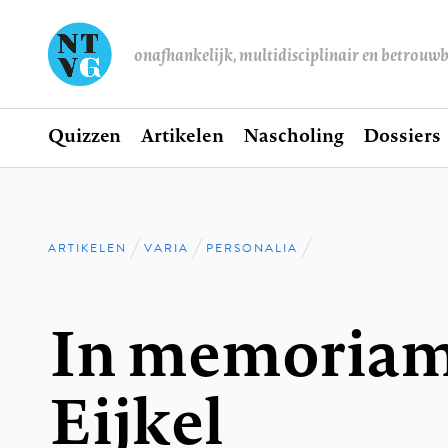
onafhankelijk, multidisciplinair en betrouw
Home
Quizzen
Artikelen
Nascholing
Dossiers
Hoofdnavigatie
ARTIKELEN
VARIA
PERSONALIA
Kruimelpad
In memoriam
Eijkel