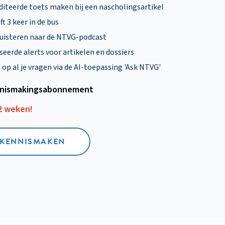
diteerde toets maken bij een nascholingsartikel
ft 3 keer in de bus
uisteren naar de NTVG-podcast
eerde alerts voor artikelen en dossiers
p al je vragen via de AI-toepassing 'Ask NTVG'
nismakings­abonnement
12 weken!
L KENNISMAKEN