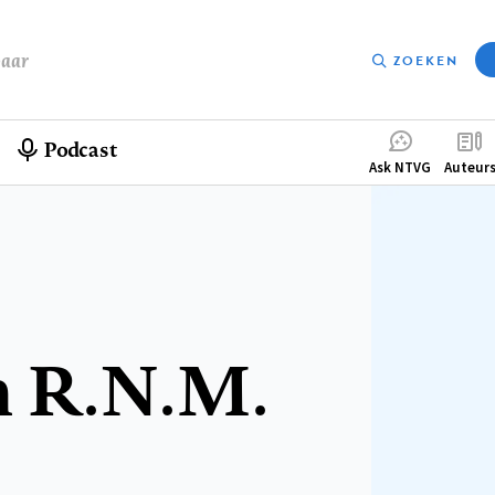
baar
ZOEKEN
Podcast
Compleme
Ask NTVG
Auteur
menu
 R.N.M.