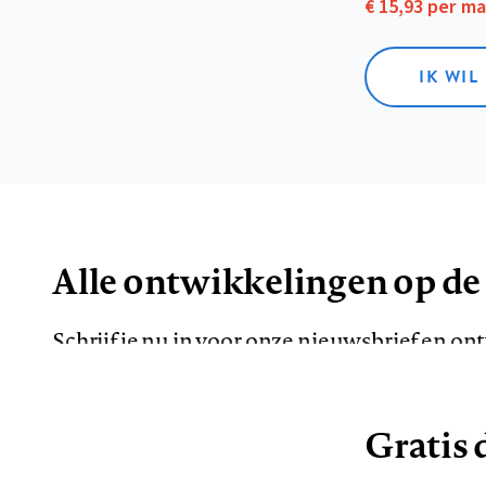
€ 15,93 per m
IK WIL
Alle ontwikkelingen op de
Schrijf je nu in voor onze nieuwsbrief en o
de meest opvallende artikelen in je mailbox.
Gratis d
E-