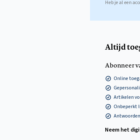
Heb je al een a
Altijd to
Abonneer v
Online toega
Gepersonalis
Artikelen v
Onbeperkt l
Antwoorden o
Neem het dig