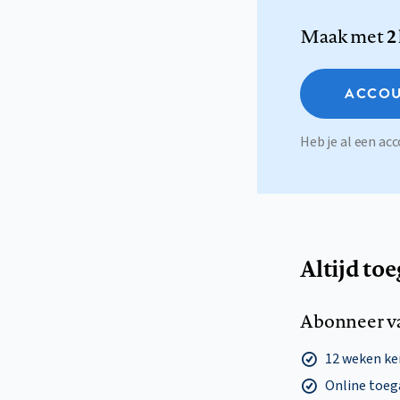
Maak met
2
ACCOU
Heb je al een a
Altijd to
Abonneer v
12 weken k
Online toega