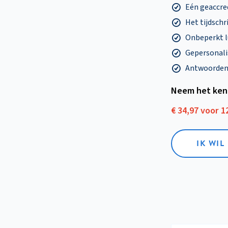
Eén geaccre
Het tijdschri
Onbeperkt l
Gepersonalis
Antwoorden o
Neem het ken
€ 34,97 voor 
IK WI