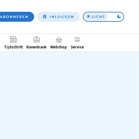
ABONNEREN
INLOGGEN
LICHT
Top
nav
ntair
s
Tijdschrift
Banenbank
Webshop
Service