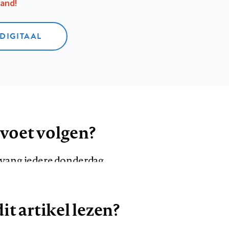
aand!
 DIGITAAL
 voet volgen?
ntvang iedere donderdag
it artikel lezen?
VOLG ONS OP
AANMELDEN