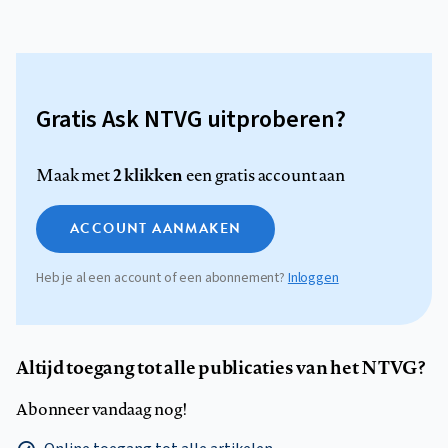
Gratis Ask NTVG uitproberen?
2 klikken
Maak met
een gratis account aan
ACCOUNT AANMAKEN
Heb je al een account of een abonnement?
Inloggen
Altijd toegang tot alle publicaties van het NTVG?
Abonneer vandaag nog!