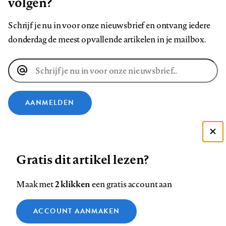
volgen?
Schrijf je nu in voor onze nieuwsbrief en ontvang iedere
donderdag de meest opvallende artikelen in je mailbox.
E-
mailadres
AANMELDEN
VOLG ONS OP
Deze site gebruikt cookies
Gratis dit artikel lezen?
Zie onze cookie policy
Volg
Volg
Volg
Volg
Volg
Volg
ACCEPTEER AANBEVOLEN INSTELLINGEN
ons
ons
2 klikken
ons
ons
ons
ons
Maak met
een gratis account aan
op
op
op
op
op
op
Contact
Colofon
Disclaimer
Privacy
About us
Functionele cookies
Footer
ACCOUNT AANMAKEN
Facebook
LinkedIn
Bluesky
Instagram
YouTube
Pinterest
Medische vragen verdienen
Sluiten
Analytische cookies