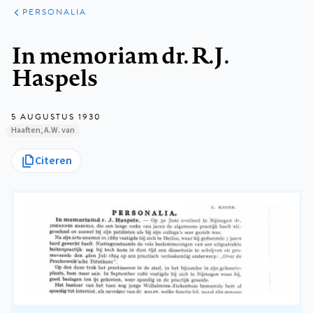
ARTIKELEN
VARIA
PERSONALIA
Kruimelpad
In memoriam dr. R.J.
Haspels
5 AUGUSTUS 1930
Haaften, A.W. van
Citeren