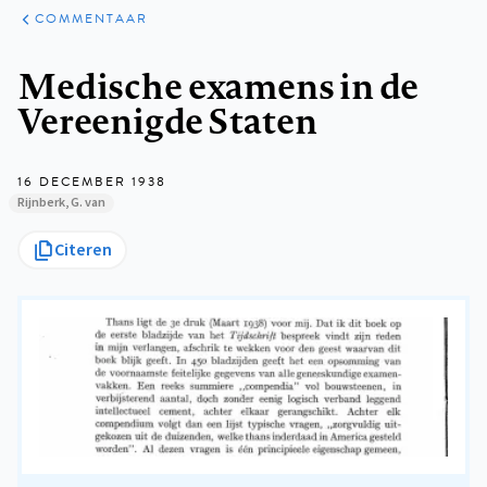
ARTIKELEN
OPINIE
COMMENTAAR
Kruimelpad
Medische examens in de
Vereenigde Staten
16 DECEMBER 1938
Rijnberk, G. van
Citeren