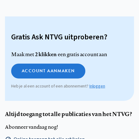
Gratis Ask NTVG uitproberen?
2 klikken
Maak met
een gratis account aan
ACCOUNT AANMAKEN
Heb je al een account of een abonnement?
Inloggen
Altijd toegang tot alle publicaties van het NTVG?
Abonneer vandaag nog!