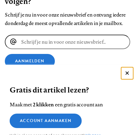
volgen?
Schrijf je nu in voor onze nieuwsbrief en ontvang iedere
donderdag de meest opvallende artikelen in je mailbox.
E-
mailadres
AANMELDEN
Deze site gebruikt cookies
VOLG ONS OP
Gratis dit artikel lezen?
Zie onze cookie policy
ACCEPTEER AANBEVOLEN INSTELLINGEN
Volg
Volg
Volg
Volg
Volg
Volg
2 klikken
Maak met
een gratis account aan
ons
ons
ons
ons
ons
ons
Functionele cookies
op
op
op
op
op
op
Contact
Colofon
Disclaimer
Privacy
About us
ACCOUNT AANMAKEN
Medische vragen verdienen
Sluiten
Footer
Analytische cookies
Facebook
LinkedIn
Bluesky
Instagram
YouTube
Pinterest
betrouwbare antwoorden