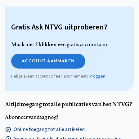
Gratis Ask NTVG uitproberen?
2 klikken
Maak met
een gratis account aan
ACCOUNT AANMAKEN
Heb je al een account of een abonnement?
Inloggen
Altijd toegang tot alle publicaties van het NTVG?
Abonneer vandaag nog!
Online toegang tot alle artikelen
Gepersonaliseerde alerts voor artikelen en dossiers