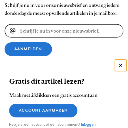
Schrijf je nu in voor onze nieuwsbrief en ontvang iedere
donderdag de meest opvallende artikelen in je mailbox.
E-
mailadres
AANMELDEN
VOLG ONS OP
Deze site gebruikt cookies
Gratis dit artikel lezen?
Zie onze cookie policy
Volg
Volg
Volg
Volg
Volg
Volg
ACCEPTEER AANBEVOLEN INSTELLINGEN
ons
ons
2 klikken
ons
ons
ons
ons
Maak met
een gratis account aan
op
op
op
op
op
op
Contact
Colofon
Disclaimer
Privacy
About us
Functionele cookies
Footer
ACCOUNT AANMAKEN
Facebook
LinkedIn
Bluesky
Instagram
YouTube
Pinterest
Medische vragen verdienen
Sluiten
Analytische cookies
betrouwbare antwoorden
navigation
Heb je al een account of een abonnement?
Inloggen
Marketing cookies