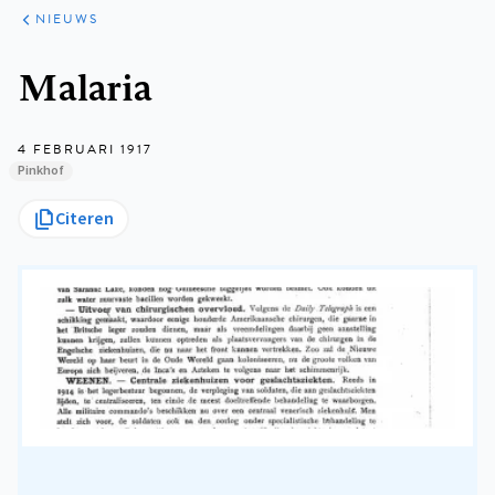
ARTIKELEN
HET
NIEUWS
KORT
Kruimelpad
Malaria
4 FEBRUARI 1917
Pinkhof
Citeren