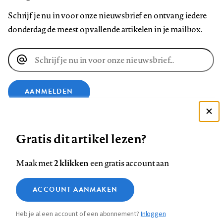
Schrijf je nu in voor onze nieuwsbrief en ontvang iedere
donderdag de meest opvallende artikelen in je mailbox.
E-
mailadres
AANMELDEN
Deze site gebruikt cookies
VOLG ONS OP
Gratis dit artikel lezen?
Zie onze cookie policy
ACCEPTEER AANBEVOLEN INSTELLINGEN
Volg
Volg
Volg
Volg
Volg
Volg
2 klikken
Maak met
een gratis account aan
ons
ons
ons
ons
ons
ons
Functionele cookies
op
op
op
op
op
op
Contact
Colofon
Disclaimer
Privacy
About us
ACCOUNT AANMAKEN
Medische vragen verdienen
Sluiten
Footer
Analytische cookies
Facebook
LinkedIn
Bluesky
Instagram
YouTube
Pinterest
betrouwbare antwoorden
Heb je al een account of een abonnement?
Inloggen
Marketing cookies