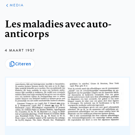
ARTIKELEN
VARIA
MEDIA
Kruimelpad
Les maladies avec auto-
anticorps
4 MAART 1957
Citeren