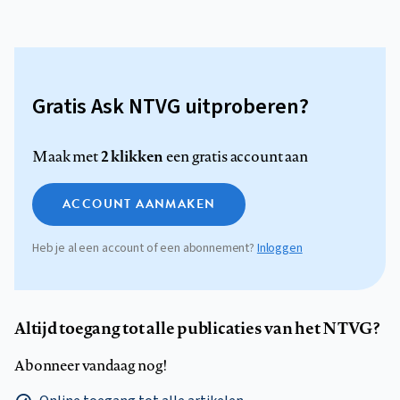
Gratis Ask NTVG uitproberen?
2 klikken
Maak met
een gratis account aan
ACCOUNT AANMAKEN
Heb je al een account of een abonnement?
Inloggen
Altijd toegang tot alle publicaties van het NTVG?
Abonneer vandaag nog!