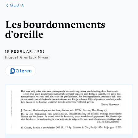
ARTIKELEN
VARIA
MEDIA
Kruimelpad
Les bourdonnements
d'oreille
18 FEBRUARI 1955
Hicguet, G. en Eyck, M. van
Citeren