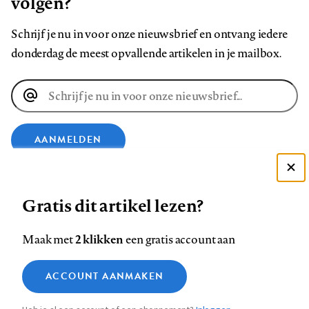
volgen?
Schrijf je nu in voor onze nieuwsbrief en ontvang iedere
donderdag de meest opvallende artikelen in je mailbox.
E-
mailadres
AANMELDEN
Deze site gebruikt cookies
VOLG ONS OP
Gratis dit artikel lezen?
Zie onze cookie policy
ACCEPTEER AANBEVOLEN INSTELLINGEN
Volg
Volg
Volg
Volg
Volg
Volg
2 klikken
Maak met
een gratis account aan
ons
ons
ons
ons
ons
ons
Functionele cookies
op
op
op
op
op
op
Contact
Colofon
Disclaimer
Privacy
About us
ACCOUNT AANMAKEN
Medische vragen verdienen
Sluiten
Footer
Analytische cookies
Facebook
LinkedIn
Bluesky
Instagram
YouTube
Pinterest
betrouwbare antwoorden