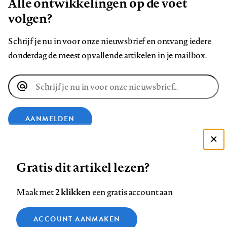
Alle ontwikkelingen op de voet
volgen?
Schrijf je nu in voor onze nieuwsbrief en ontvang iedere
donderdag de meest opvallende artikelen in je mailbox.
E-
mailadres
AANMELDEN
Deze site gebruikt cookies
VOLG ONS OP
Gratis dit artikel lezen?
Zie onze cookie policy
ACCEPTEER AANBEVOLEN INSTELLINGEN
Volg
Volg
Volg
Volg
Volg
Volg
2 klikken
Maak met
een gratis account aan
ons
ons
ons
ons
ons
ons
Functionele cookies
op
op
op
op
op
op
Contact
Colofon
Disclaimer
Privacy
About us
ACCOUNT AANMAKEN
Medische vragen verdienen
Sluiten