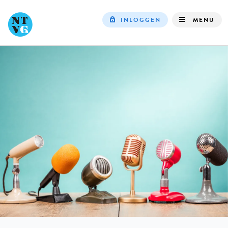
INLOGGEN
MENU
Top
navigation
IN