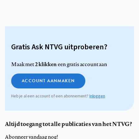
Gratis Ask NTVG uitproberen?
2 klikken
Maak met
een gratis account aan
ACCOUNT AANMAKEN
Heb je al een account of een abonnement?
Inloggen
Altijd toegang tot alle publicaties van het NTVG?
Abonneer vandaag nog!