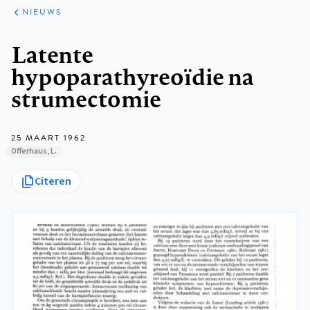
ARTIKELEN
HET
NIEUWS
KORT
Kruimelpad
Latente
hypoparathyreoïdie na
strumectomie
25 MAART 1962
Offerhaus, L.
Citeren