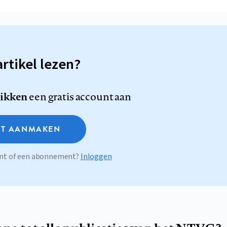
artikel lezen?
likken
een gratis account aan
T AANMAKEN
ount of een abonnement?
Inloggen