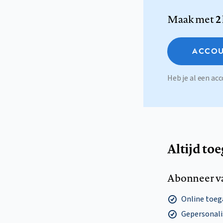
Maak met
2
ACCOU
Heb je al een a
Altijd to
Abonneer v
Online toega
Gepersonalis