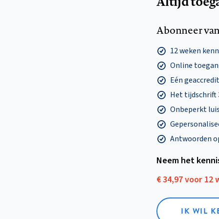
Altijd toeg
Abonneer van
12 weken ken
Online toegang
Eén geaccredit
Het tijdschrift
Onbeperkt lui
Gepersonalisee
Antwoorden op 
Neem het kenni
€ 34,97 voor 12
IK WIL 