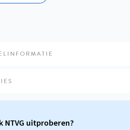
ELINFORMATIE
IES
sk NTVG uitproberen?