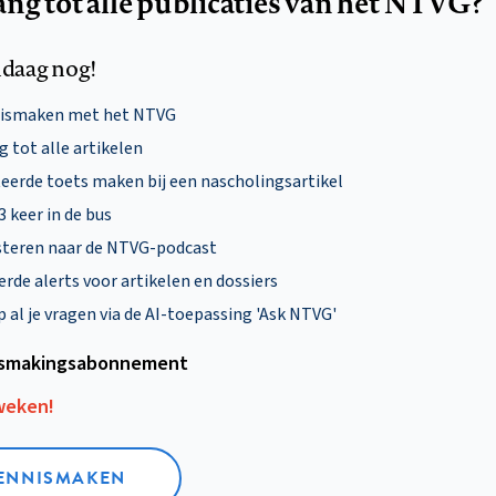
ang tot alle publicaties van het NTVG?
daag nog!
nismaken met het NTVG
 tot alle artikelen
eerde toets maken bij een nascholingsartikel
 3 keer in de bus
steren naar de NTVG-podcast
rde alerts voor artikelen en dossiers
al je vragen via de AI-toepassing 'Ask NTVG'
smakings­abonnement
 weken!
KENNISMAKEN