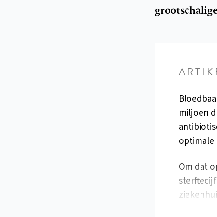
grootschalige
ARTIK
Bloedbaan
miljoen d
antibioti
optimale 
Om dat o
sterfteci
ziekenhu