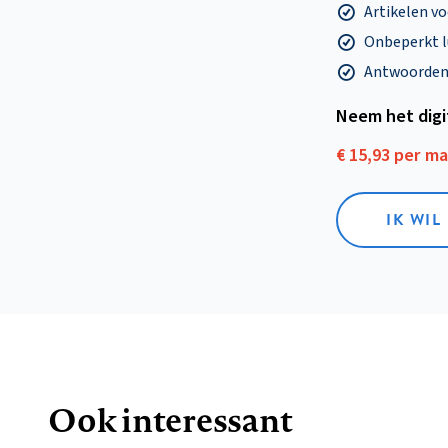
Artikelen v
Onbeperkt l
Antwoorden o
Neem het dig
€ 15,93 per m
IK WIL
Ook interessant