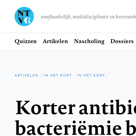
onafhankelijk, multidisciplinair en betrouw
Home
Quizzen
Artikelen
Nascholing
Dossiers
Hoofdnavigatie
ARTIKELEN
IN HET KORT
IN HET KORT
Kruimelpad
Korter antibio
bacteriëmie b