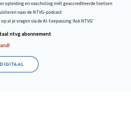
oor opleiding en nascholing mét geaccrediteerde toetsen
uisteren naar de NTVG-podcast
p al je vragen via de AI-toepassing 'Ask NTVG'
itaal ntvg abonnement
aand!
 DIGITAAL