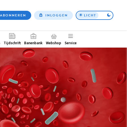
ABONNEREN
INLOGGEN
LICHT
Top
nav
ntair
s
Tijdschrift
Banenbank
Webshop
Service