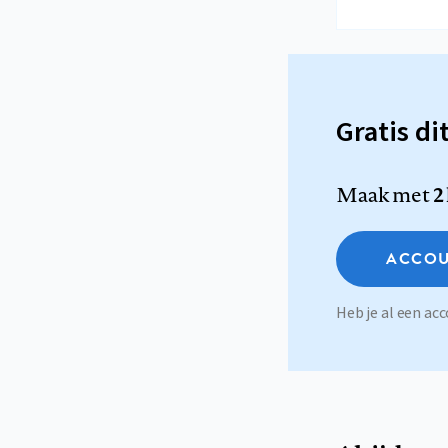
Gratis di
Maak met
2
ACCOU
Heb je al een a