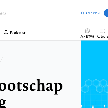
baar
ZOEKEN
Podcast
Compleme
Ask NTVG
Auteur
menu
ootschap
g