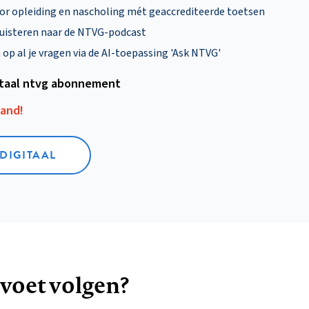
oor opleiding en nascholing mét geaccrediteerde toetsen
uisteren naar de NTVG-podcast
p al je vragen via de AI-toepassing 'Ask NTVG'
itaal ntvg abonnement
aand!
 DIGITAAL
 voet volgen?