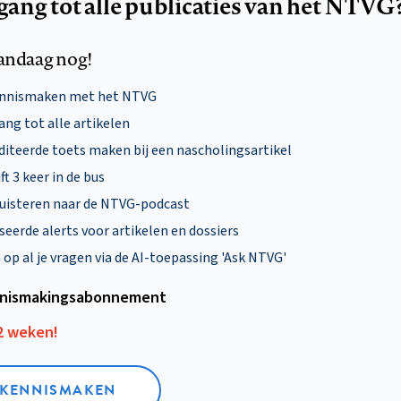
egang tot alle publicaties van het NTVG
andaag nog!
ennismaken met het NTVG
ng tot alle artikelen
diteerde toets maken bij een nascholingsartikel
ft 3 keer in de bus
uisteren naar de NTVG-podcast
eerde alerts voor artikelen en dossiers
p al je vragen via de AI-toepassing 'Ask NTVG'
nismakings­abonnement
12 weken!
L KENNISMAKEN