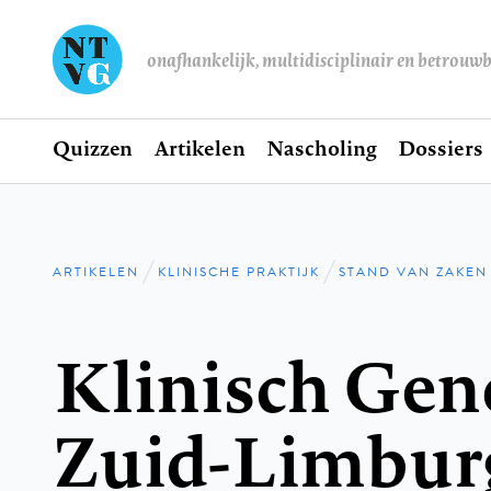
onafhankelijk, multidisciplinair en betrouw
Home
Quizzen
Artikelen
Nascholing
Dossiers
Hoofdnavigatie
ARTIKELEN
KLINISCHE PRAKTIJK
STAND VAN ZAKEN
Kruimelpad
Klinisch Gen
Zuid-Limbur