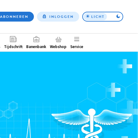
ABONNEREN
INLOGGEN
LICHT
Top
nav
ntair
s
Tijdschrift
Banenbank
Webshop
Service