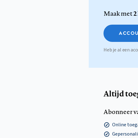
Maak met
2
ACCOU
Heb je al een a
Altijd to
Abonneer v
Online toega
Gepersonalis