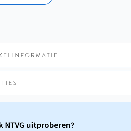
KELINFORMATIE
TIES
sk NTVG uitproberen?