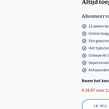
Altijd to
Abonneer v
12 weken k
Online toega
Eén geaccre
Het tijdschri
Onbeperkt l
Gepersonalis
Antwoorden o
Neem het ken
€ 34,97 voor 
IK WI