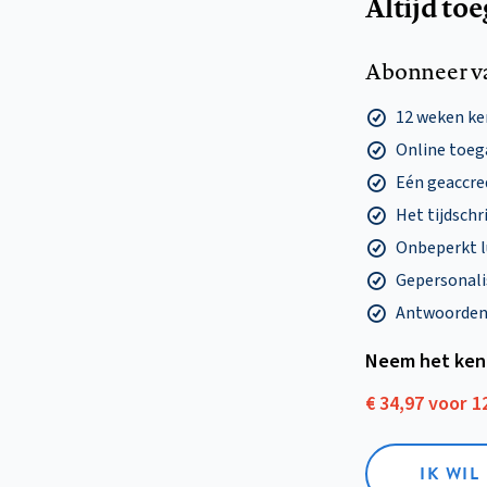
Altijd to
Abonneer v
12 weken k
Online toega
Eén geaccre
Het tijdschri
Onbeperkt l
Gepersonalis
Antwoorden o
Neem het ken
€ 34,97 voor 
IK WI