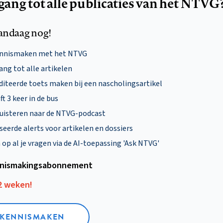
egang tot alle publicaties van het NTVG
andaag nog!
ennismaken met het NTVG
ng tot alle artikelen
diteerde toets maken bij een nascholingsartikel
ft 3 keer in de bus
uisteren naar de NTVG-podcast
eerde alerts voor artikelen en dossiers
p al je vragen via de AI-toepassing 'Ask NTVG'
nismakings­abonnement
12 weken!
L KENNISMAKEN