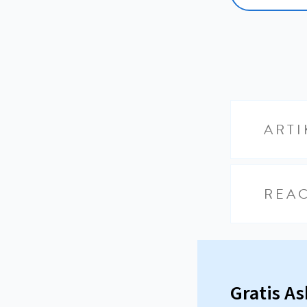
ARTI
REAC
Gratis A