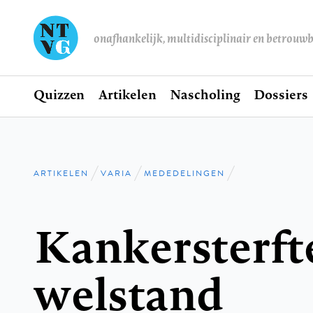
onafhankelijk, multidisciplinair en betrouw
Home
Quizzen
Artikelen
Nascholing
Dossiers
Hoofdnavigatie
ARTIKELEN
VARIA
MEDEDELINGEN
Kruimelpad
Kankersterft
welstand