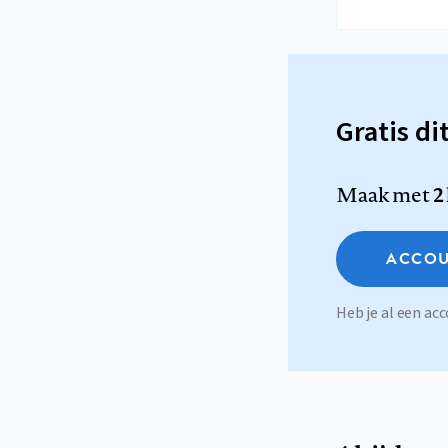
Gratis di
Maak met
2
ACCOU
Heb je al een a