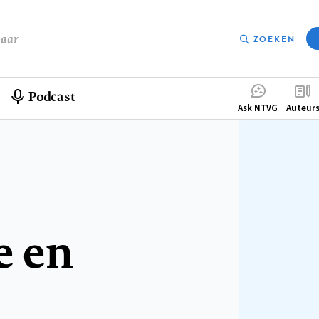
baar
ZOEKEN
Podcast
Compleme
Ask NTVG
Auteur
menu
e en