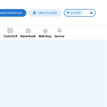
ABONNEREN
INLOGGEN
LICHT
Top
nav
ntair
s
Tijdschrift
Banenbank
Webshop
Service