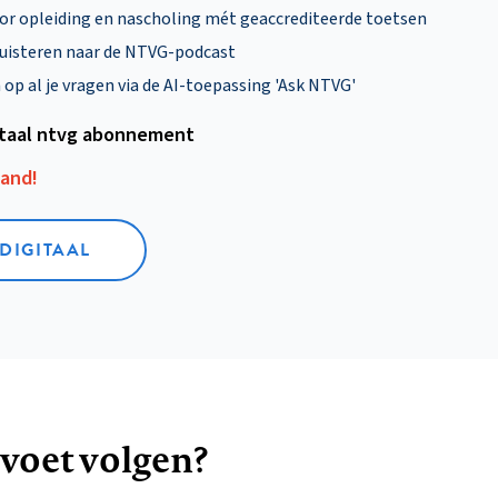
oor opleiding en nascholing mét geaccrediteerde toetsen
uisteren naar de NTVG-podcast
p al je vragen via de AI-toepassing 'Ask NTVG'
itaal ntvg abonnement
aand!
 DIGITAAL
 voet volgen?