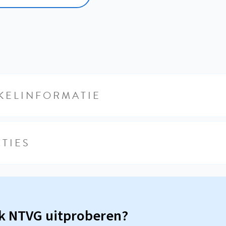
KELINFORMATIE
TIES
sk NTVG uitproberen?