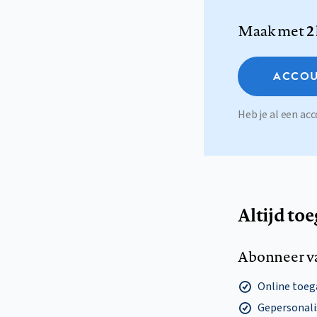
Maak met
2
ACCOU
Heb je al een a
Altijd to
Abonneer v
Online toega
Gepersonalis