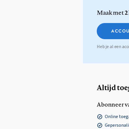
Maak met
2
ACCOU
Heb je al een a
Altijd to
Abonneer v
Online toega
Gepersonalis