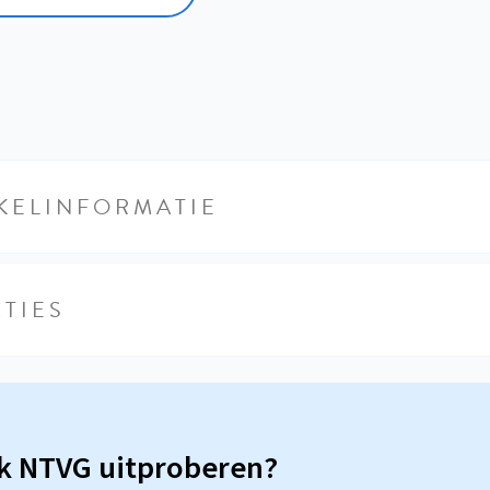
KELINFORMATIE
TIES
sk NTVG uitproberen?