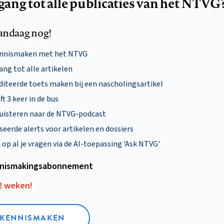
egang tot alle publicaties van het NTVG
andaag nog!
ennismaken met het NTVG
ng tot alle artikelen
diteerde toets maken bij een nascholingsartikel
ft 3 keer in de bus
uisteren naar de NTVG-podcast
eerde alerts voor artikelen en dossiers
p al je vragen via de AI-toepassing 'Ask NTVG'
nismakings­abonnement
12 weken!
L KENNISMAKEN