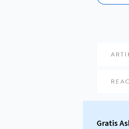
ARTI
REAC
Gratis A