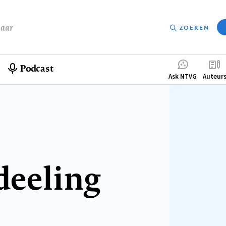
baar
ZOEKEN
Podcast
Compleme
Ask NTVG
Auteur
menu
deeling