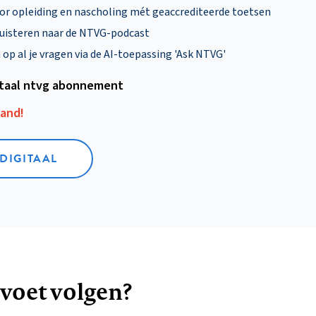
oor opleiding en nascholing mét geaccrediteerde toetsen
uisteren naar de NTVG-podcast
p al je vragen via de AI-toepassing 'Ask NTVG'
itaal ntvg abonnement
aand!
 DIGITAAL
 voet volgen?