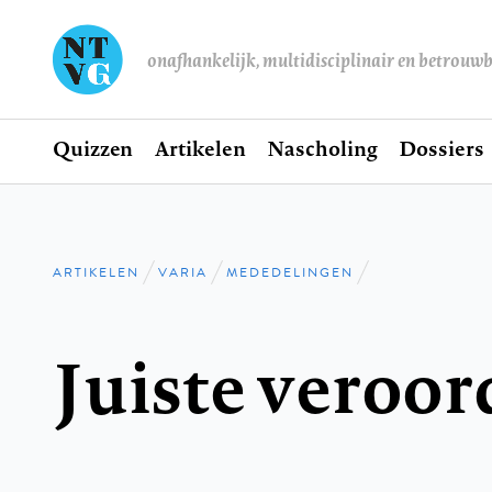
onafhankelijk, multidisciplinair en betrouw
Home
Quizzen
Artikelen
Nascholing
Dossiers
Hoofdnavigatie
ARTIKELEN
VARIA
MEDEDELINGEN
Kruimelpad
Juiste veroor