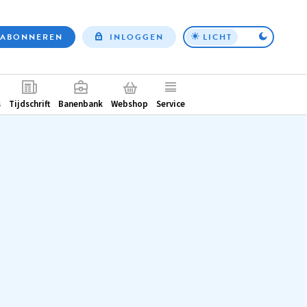
ABONNEREN
INLOGGEN
LICHT
Top
nav
ntair
s
Tijdschrift
Banenbank
Webshop
Service