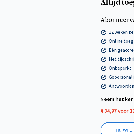
Altijd to
Abonneer v
12 weken k
Online toega
Eén geaccre
Het tijdschri
Onbeperkt l
Gepersonalis
Antwoorden o
Neem het ken
€ 34,97 voor 
IK WI