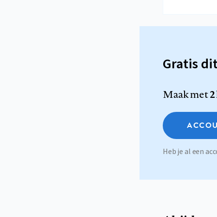
Gratis di
Maak met
2
ACCOU
Heb je al een a