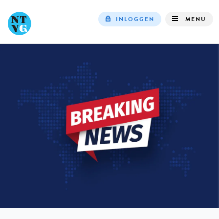
INLOGGEN
MENU
Top
navigation
IN