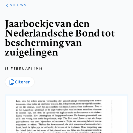
ARTIKELEN
HET
NIEUWS
KORT
Kruimelpad
Jaarboekje van den
Nederlandsche Bond tot
bescherming van
zuigelingen
18 FEBRUARI 1916
Citeren