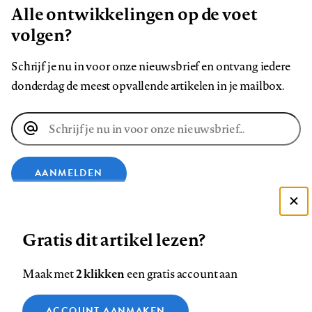
Alle ontwikkelingen op de voet
volgen?
Schrijf je nu in voor onze nieuwsbrief en ontvang iedere
donderdag de meest opvallende artikelen in je mailbox.
E-
mailadres
AANMELDEN
Deze site gebruikt cookies
VOLG ONS OP
Gratis dit artikel lezen?
Zie onze cookie policy
ACCEPTEER AANBEVOLEN INSTELLINGEN
Volg
Volg
Volg
Volg
Volg
Volg
2 klikken
Maak met
een gratis account aan
ons
ons
ons
ons
ons
ons
Functionele cookies
op
op
op
op
op
op
Contact
Colofon
Disclaimer
Privacy
About us
ACCOUNT AANMAKEN