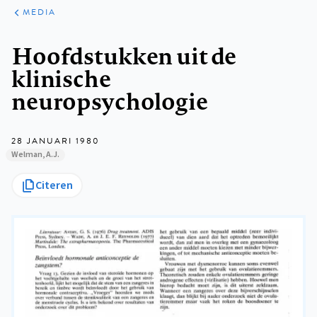
ARTIKELEN
VARIA
MEDIA
Kruimelpad
Hoofdstukken uit de
klinische
neuropsychologie
28 JANUARI 1980
Welman, A.J.
Citeren