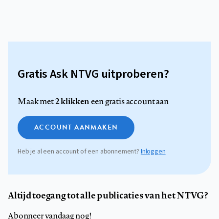
Gratis Ask NTVG uitproberen?
2 klikken
Maak met
een gratis account aan
ACCOUNT AANMAKEN
Heb je al een account of een abonnement?
Inloggen
Altijd toegang tot alle publicaties van het NTVG?
Abonneer vandaag nog!