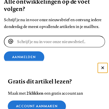
Alle ontwikkelingen op de voet
volgen?
Schrijf je nu in voor onze nieuwsbrief en ontvang iedere
donderdag de meest opvallende artikelen in je mailbox.
E-
mailadres
AANMELDEN
VOLG ONS OP
Deze site gebruikt cookies
Gratis dit artikel lezen?
Zie onze cookie policy
Volg
Volg
Volg
Volg
Volg
Volg
ACCEPTEER AANBEVOLEN INSTELLINGEN
2 klikken
Maak met
een gratis account aan
ons
ons
ons
ons
ons
ons
Functionele cookies
op
op
op
op
op
op
Contact
Colofon
Disclaimer
Privacy
About us
ACCOUNT AANMAKEN