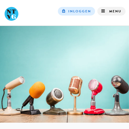
INLOGGEN
MENU
Top
navigation
IN