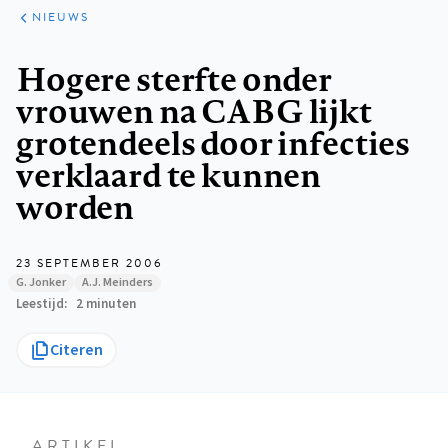
ARTIKELEN
HET
NIEUWS
KORT
Kruimelpad
Hogere sterfte onder
vrouwen na CABG lijkt
grotendeels door infecties
verklaard te kunnen
worden
23 SEPTEMBER 2006
G. Jonker
A.J. Meinders
Leestijd
2 minuten
Citeren
ARTIKEL