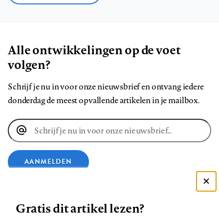
Alle ontwikkelingen op de voet
volgen?
Schrijf je nu in voor onze nieuwsbrief en ontvang iedere
donderdag de meest opvallende artikelen in je mailbox.
E-
mailadres
AANMELDEN
Deze site gebruikt cookies
VOLG ONS OP
Gratis dit artikel lezen?
Zie onze cookie policy