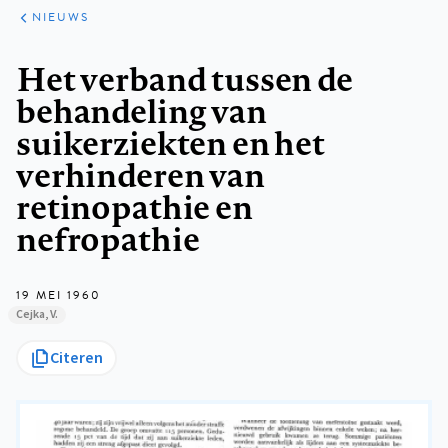
ARTIKELEN
HET
NIEUWS
KORT
Kruimelpad
Het verband tussen de
behandeling van
suikerziekten en het
verhinderen van
retinopathie en
nefropathie
19 MEI 1960
Cejka, V.
Citeren