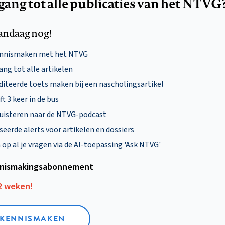
egang tot alle publicaties van het NTVG
andaag nog!
ennismaken met het NTVG
ng tot alle artikelen
diteerde toets maken bij een nascholingsartikel
ft 3 keer in de bus
uisteren naar de NTVG-podcast
eerde alerts voor artikelen en dossiers
p al je vragen via de AI-toepassing 'Ask NTVG'
nismakings­abonnement
12 weken!
L KENNISMAKEN