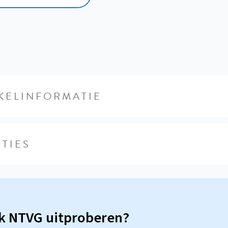
KELINFORMATIE
TIES
sk NTVG uitproberen?