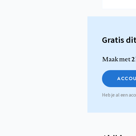
Gratis di
Maak met
2
ACCOU
Heb je al een a