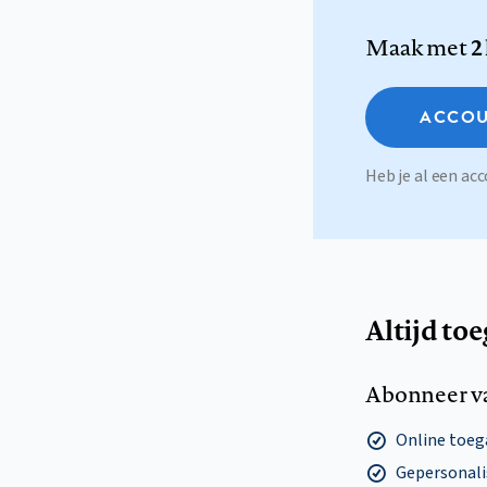
Maak met
2
ACCOU
Heb je al een a
Altijd to
Abonneer v
Online toega
Gepersonalis