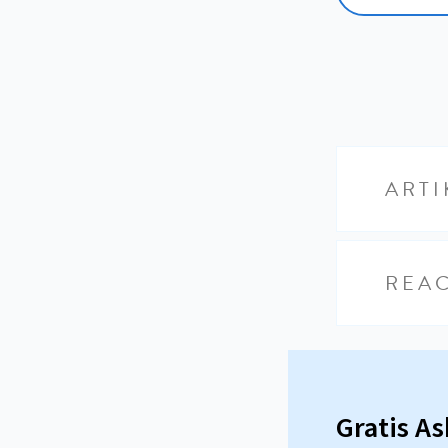
ARTI
REAC
Gratis A