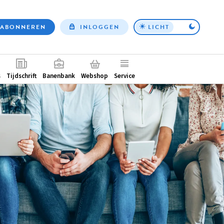
ABONNEREN
INLOGGEN
LICHT
Top
nav
ntair
s
Tijdschrift
Banenbank
Webshop
Service