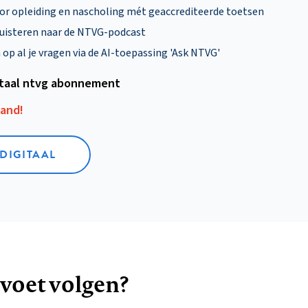
oor opleiding en nascholing mét geaccrediteerde toetsen
uisteren naar de NTVG-podcast
p al je vragen via de AI-toepassing 'Ask NTVG'
itaal ntvg abonnement
aand!
 DIGITAAL
 voet volgen?