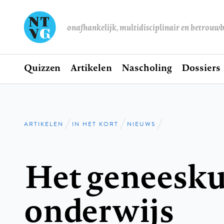
onafhankelijk, multidisciplinair en betrouw
Home
Quizzen
Artikelen
Nascholing
Dossiers
Hoofdnavigatie
ARTIKELEN
IN HET KORT
NIEUWS
Kruimelpad
Het geneesk
onderwijs