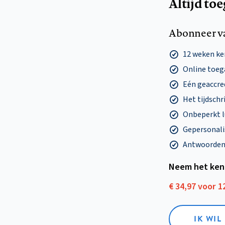
Altijd to
Abonneer v
12 weken k
Online toega
Eén geaccre
Het tijdschri
Onbeperkt l
Gepersonalis
Antwoorden o
Neem het ken
€ 34,97 voor 
IK WI