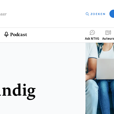
baar
ZOEKEN
Podcast
Compleme
Ask NTVG
Auteur
menu
undig