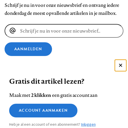
Schrijf je nu in voor onze nieuwsbrief en ontvang iedere
donderdag de meest opvallende artikelen in je mailbox.
E-
mailadres
AANMELDEN
VOLG ONS OP
Deze site gebruikt cookies
Gratis dit artikel lezen?
Zie onze cookie policy
Volg
Volg
Volg
Volg
Volg
Volg
ACCEPTEER AANBEVOLEN INSTELLINGEN
ons
ons
2 klikken
ons
ons
ons
ons
Maak met
een gratis account aan
op
op
op
op
op
op
Contact
Colofon
Disclaimer
Privacy
About us
Functionele cookies
Footer
ACCOUNT AANMAKEN
Facebook
LinkedIn
Bluesky
Instagram
YouTube
Pinterest
Medische vragen verdienen
Sluiten
Analytische cookies
betrouwbare antwoorden
navigation
Heb je al een account of een abonnement?
Inloggen
Marketing cookies