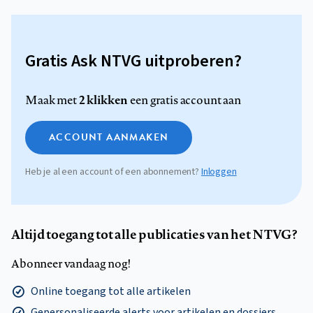
Gratis Ask NTVG uitproberen?
2 klikken
Maak met
een gratis account aan
ACCOUNT AANMAKEN
Heb je al een account of een abonnement?
Inloggen
Altijd toegang tot alle publicaties van het NTVG?
Abonneer vandaag nog!
Online toegang tot alle artikelen
Gepersonaliseerde alerts voor artikelen en dossiers