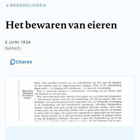
ARTIKELEN
VARIA
MEDEDELINGEN
Kruimelpad
Het bewaren van eieren
3 JUNI 1926
Sluiter, E.
Citeren