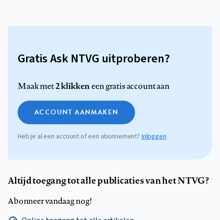
Gratis Ask NTVG uitproberen?
2 klikken
Maak met
een gratis account aan
ACCOUNT AANMAKEN
Heb je al een account of een abonnement?
Inloggen
Altijd toegang tot alle publicaties van het NTVG?
Abonneer vandaag nog!