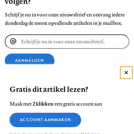
volgen?
Schrijf je nu in voor onze nieuwsbrief en ontvang iedere
donderdag de meest opvallende artikelen in je mailbox.
E-
mailadres
AANMELDEN
Deze site gebruikt cookies
VOLG ONS OP
Gratis dit artikel lezen?
Zie onze cookie policy
ACCEPTEER AANBEVOLEN INSTELLINGEN
Volg
Volg
Volg
Volg
Volg
Volg
2 klikken
Maak met
een gratis account aan
ons
ons
ons
ons
ons
ons
Functionele cookies
op
op
op
op
op
op
Contact
Colofon
Disclaimer
Privacy
About us
ACCOUNT AANMAKEN
Medische vragen verdienen
Sluiten
Footer
Analytische cookies
Facebook
LinkedIn
Bluesky
Instagram
YouTube
Pinterest
betrouwbare antwoorden