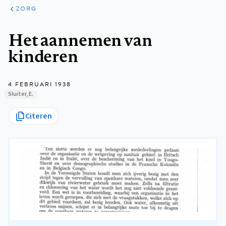
ARTIKELEN
PERSPECTIEF
ZORG
Kruimelpad
Het aannemen van
kinderen
4 FEBRUARI 1938
Sluiter, E.
Citeren