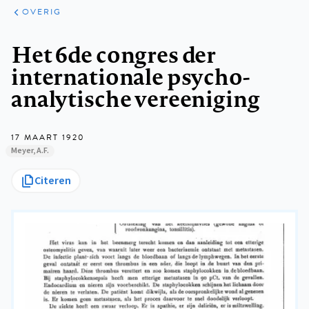
ARTIKELEN
OVERIG
OVERIG
Kruimelpad
Het 6de congres der
internationale psycho-
analytische vereeniging
17 MAART 1920
Meyer, A.F.
Citeren