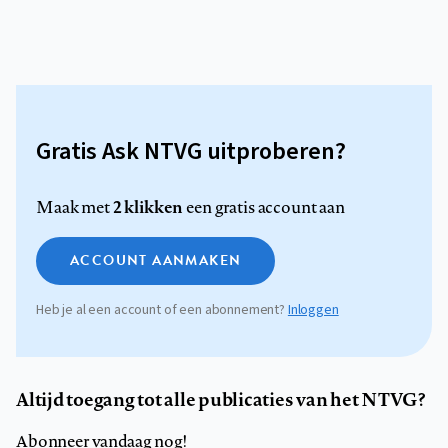
Gratis Ask NTVG uitproberen?
2 klikken
Maak met
een gratis account aan
ACCOUNT AANMAKEN
Heb je al een account of een abonnement?
Inloggen
Altijd toegang tot alle publicaties van het NTVG?
Abonneer vandaag nog!