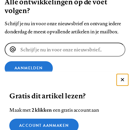
Alle ontwikkelingen op de voet
volgen?
Schrijf je nu in voor onze nieuwsbrief en ontvang iedere
donderdag de meest opvallende artikelen in je mailbox.
E-
mailadres
AANMELDEN
Deze site gebruikt cookies
VOLG ONS OP
Gratis dit artikel lezen?
Zie onze cookie policy
ACCEPTEER AANBEVOLEN INSTELLINGEN
Volg
Volg
Volg
Volg
Volg
Volg
2 klikken
Maak met
een gratis account aan
ons
ons
ons
ons
ons
ons
Functionele cookies
op
op
op
op
op
op
Contact
Colofon
Disclaimer
Privacy
About us
ACCOUNT AANMAKEN
Medische vragen verdienen
Sluiten