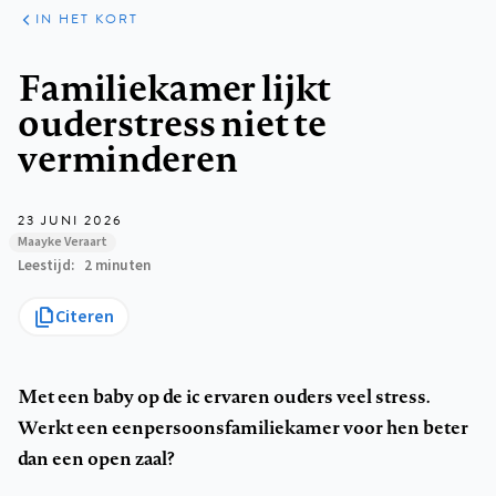
ARTIKELEN
HET
IN HET KORT
KORT
Kruimelpad
Familiekamer lijkt
ouderstress niet te
verminderen
23 JUNI 2026
Maayke Veraart
Leestijd
2 minuten
Citeren
Met een baby op de ic ervaren ouders veel stress.
Werkt een eenpersoonsfamiliekamer voor hen beter
dan een open zaal?