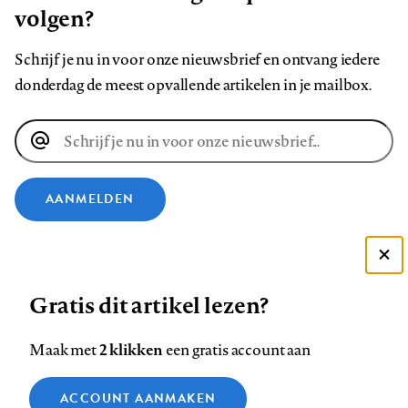
volgen?
Schrijf je nu in voor onze nieuwsbrief en ontvang iedere
donderdag de meest opvallende artikelen in je mailbox.
E-
mailadres
AANMELDEN
VOLG ONS OP
Deze site gebruikt cookies
Gratis dit artikel lezen?
Zie onze cookie policy
Volg
Volg
Volg
Volg
Volg
Volg
ACCEPTEER AANBEVOLEN INSTELLINGEN
ons
ons
ons
ons
ons
ons
2 klikken
Maak met
een gratis account aan
op
op
op
op
op
op
Contact
Colofon
Disclaimer
Privacy
About us
Functionele cookies
Footer
ACCOUNT AANMAKEN
Facebook
LinkedIn
Bluesky
Instagram
YouTube
Pinterest