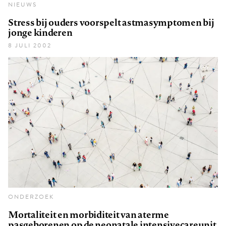
NIEUWS
Stress bij ouders voorspelt astmasymptomen bij
jonge kinderen
8 JULI 2002
ONDERZOEK
Mortaliteit en morbiditeit van aterme
pasgeborenen op de neonatale intensivecareunit