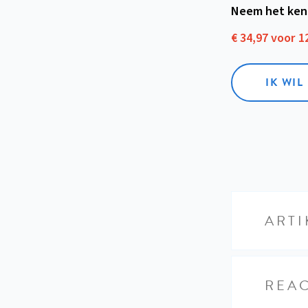
Neem het ken
€ 34,97 voor 
IK WI
ARTI
REAC