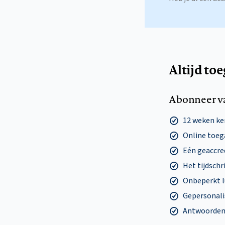
Altijd to
Abonneer v
12 weken k
Online toega
Eén geaccre
Het tijdschri
Onbeperkt l
Gepersonalis
Antwoorden o