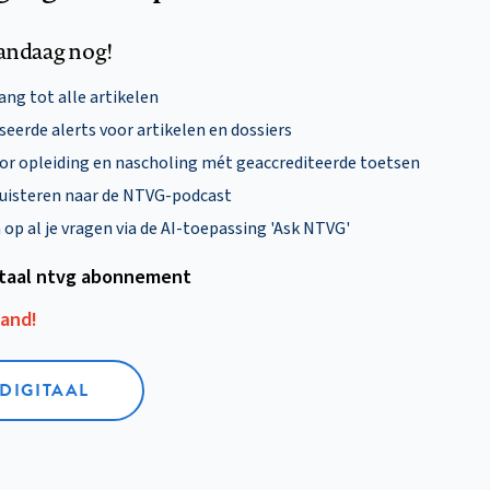
andaag nog!
ng tot alle artikelen
eerde alerts voor artikelen en dossiers
oor opleiding en nascholing mét geaccrediteerde toetsen
uisteren naar de NTVG-podcast
p al je vragen via de AI-toepassing 'Ask NTVG'
itaal ntvg abonnement
aand!
 DIGITAAL