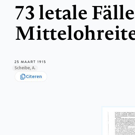
73 letale Fäll
Mittelohreit
25 MAART 1915
Scheibe, A.
Citeren