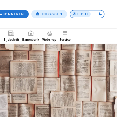
ABONNEREN
INLOGGEN
LICHT
Top
nav
ntair
s
Tijdschrift
Banenbank
Webshop
Service