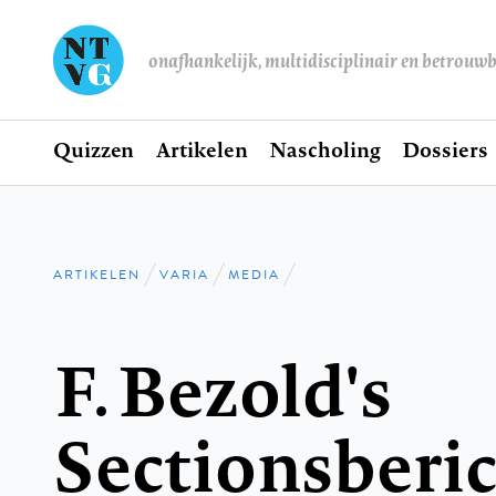
onafhankelijk, multidisciplinair en betrouw
Home
Quizzen
Artikelen
Nascholing
Dossiers
Hoofdnavigatie
ARTIKELEN
VARIA
MEDIA
Kruimelpad
F. Bezold's
Sectionsberi