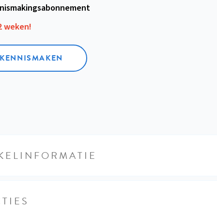
nismakings­abonnement
12 weken!
L KENNISMAKEN
KELINFORMATIE
TIES