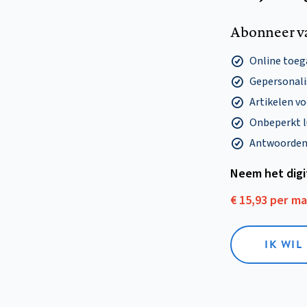
Abonneer v
Online toega
Gepersonalis
Artikelen v
Onbeperkt l
Antwoorden o
Neem het dig
€ 15,93 per m
IK WIL