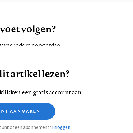
 voet volgen?
ntvang iedere donderdag
it artikel lezen?
VOLG ONS OP
AANMELDEN
Volg
Volg
 klikken
een gratis account aan
ons
ons
Deze site gebruikt cookies
op
op
NT AANMAKEN
Facebook
LinkedI
sclaimer
Privacy
About us
ccount of een abonnement?
Inloggen