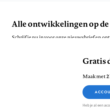
Alle ontwikkelingen op de
Schrijf je nu in voor onze nieuwsbrief en o
de meest opvallende artikelen in je mailbox.
Gratis d
E-
Maak met
2
mailadres
Functionele cookies
ACCOU
Analytische cookies
Marketing cookies
Contact
Colofon
Di
Heb je al een a