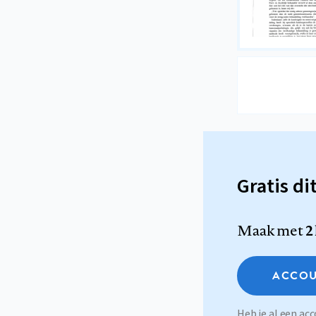
Gratis di
Maak met
2
ACCOU
Heb je al een a