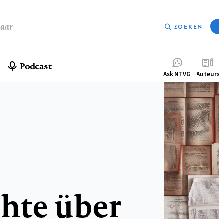
baar
ZOEKEN
Podcast
Compleme
Ask NTVG
Auteur
menu
chte über