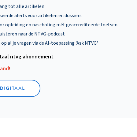
ng tot alle artikelen
eerde alerts voor artikelen en dossiers
oor opleiding en nascholing mét geaccrediteerde toetsen
uisteren naar de NTVG-podcast
p al je vragen via de AI-toepassing 'Ask NTVG'
itaal ntvg abonnement
aand!
 DIGITAAL