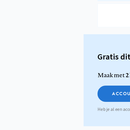
Gratis di
Maak met
2
ACCOU
Heb je al een a