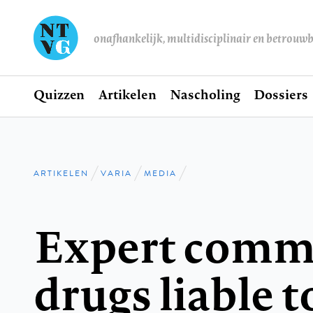
onafhankelijk, multidisciplinair en betrouw
Home
Quizzen
Artikelen
Nascholing
Dossiers
Hoofdnavigatie
ARTIKELEN
VARIA
MEDIA
Kruimelpad
Expert commi
drugs liable 