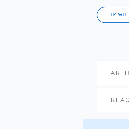
IK WI
ARTI
REAC