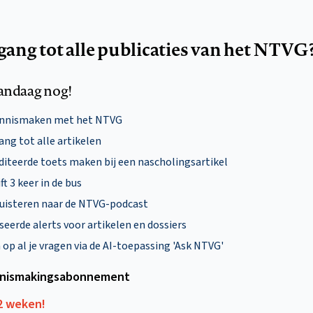
egang tot alle publicaties van het NTVG
andaag nog!
ennismaken met het NTVG
ng tot alle artikelen
diteerde toets maken bij een nascholingsartikel
ft 3 keer in de bus
uisteren naar de NTVG-podcast
eerde alerts voor artikelen en dossiers
p al je vragen via de AI-toepassing 'Ask NTVG'
nismakings­abonnement
12 weken!