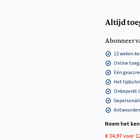
Altijd to
Abonneer v
12 weken k
Online toega
Eén geaccre
Het tijdschri
Onbeperkt l
Gepersonalis
Antwoorden o
Neem het ken
€ 34,97 voor 