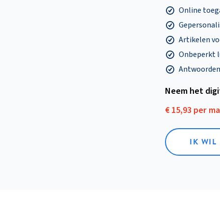
Online toega
Gepersonalis
Artikelen v
Onbeperkt l
Antwoorden o
Neem het dig
€ 15,93 per m
IK WIL