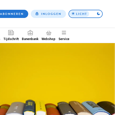
ABONNEREN
INLOGGEN
LICHT
Top
nav
ntair
s
Tijdschrift
Banenbank
Webshop
Service