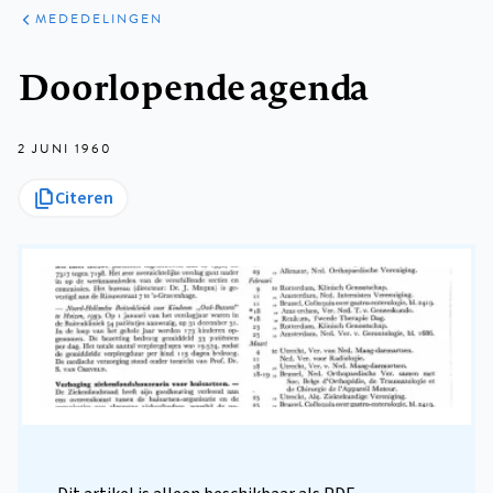
ARTIKELEN
VARIA
MEDEDELINGEN
Kruimelpad
Doorlopende agenda
2 JUNI 1960
Citeren