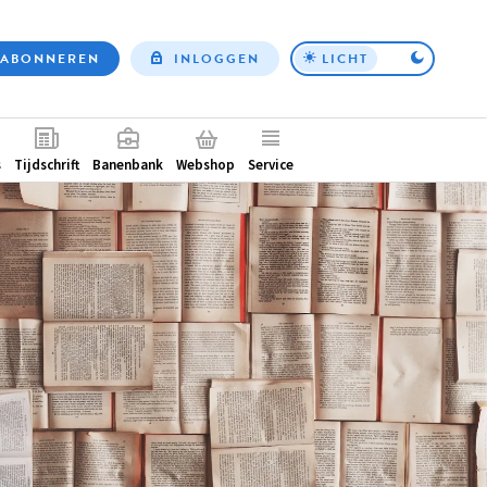
ABONNEREN
INLOGGEN
LICHT
Top
nav
ntair
s
Tijdschrift
Banenbank
Webshop
Service