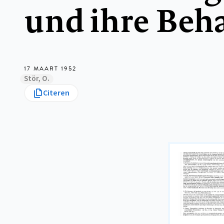
und ihre Beh
17 MAART 1952
Stör, O.
Citeren