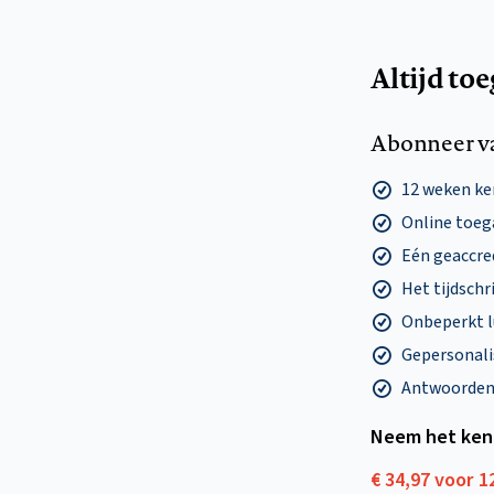
Altijd to
Abonneer v
12 weken k
Online toega
Eén geaccre
Het tijdschri
Onbeperkt l
Gepersonalis
Antwoorden o
Neem het ken
€ 34,97 voor 