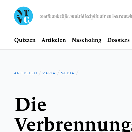
onafhankelijk, multidisciplinair en betrouw
Home
Quizzen
Artikelen
Nascholing
Dossiers
Hoofdnavigatie
ARTIKELEN
VARIA
MEDIA
Kruimelpad
Die
Verbrennung