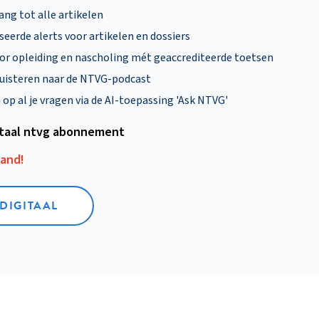
ng tot alle artikelen
eerde alerts voor artikelen en dossiers
oor opleiding en nascholing mét geaccrediteerde toetsen
uisteren naar de NTVG-podcast
p al je vragen via de AI-toepassing 'Ask NTVG'
itaal ntvg abonnement
aand!
 DIGITAAL