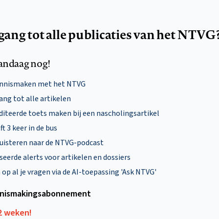
egang tot alle publicaties van het NTVG
andaag nog!
ennismaken met het NTVG
ng tot alle artikelen
diteerde toets maken bij een nascholingsartikel
ft 3 keer in de bus
uisteren naar de NTVG-podcast
eerde alerts voor artikelen en dossiers
p al je vragen via de AI-toepassing 'Ask NTVG'
nismakings­abonnement
12 weken!