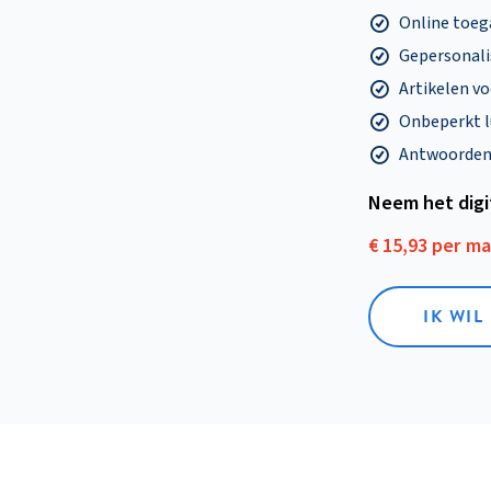
Online toega
Gepersonalis
Artikelen v
Onbeperkt l
Antwoorden o
Neem het dig
€ 15,93 per m
IK WIL