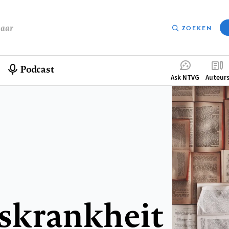
baar
ZOEKEN
Podcast
Compleme
Ask NTVG
Auteur
menu
skrankheit