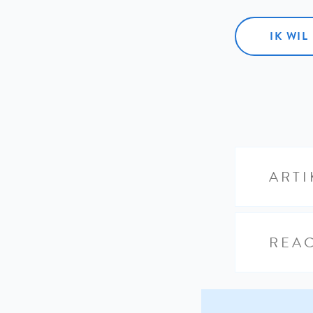
IK WI
ARTI
REAC