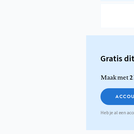
Gratis di
Maak met
2
ACCOU
Heb je al een a