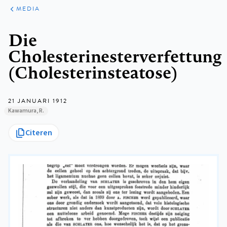
ARTIKELEN
VARIA
MEDIA
Kruimelpad
Die
Cholesterinesterverfettung
(Cholesterinsteatose)
21 JANUARI 1912
Kawamura, R.
Citeren