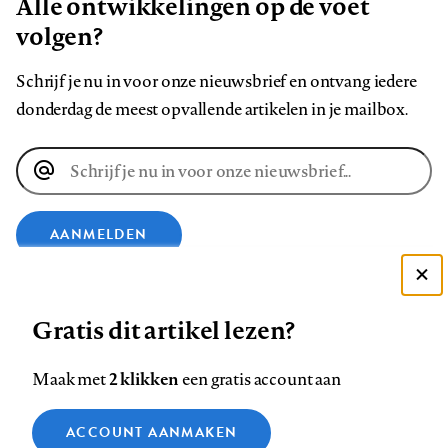
Alle ontwikkelingen op de voet
volgen?
Schrijf je nu in voor onze nieuwsbrief en ontvang iedere
donderdag de meest opvallende artikelen in je mailbox.
E-
mailadres
AANMELDEN
Deze site gebruikt cookies
VOLG ONS OP
Gratis dit artikel lezen?
Zie onze cookie policy
ACCEPTEER AANBEVOLEN INSTELLINGEN
Volg
Volg
Volg
Volg
Volg
Volg
2 klikken
Maak met
een gratis account aan
ons
ons
ons
ons
ons
ons
Functionele cookies
op
op
op
op
op
op
Contact
Colofon
Disclaimer
Privacy
About us
ACCOUNT AANMAKEN
Medische vragen verdienen
Sluiten