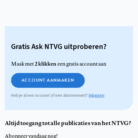
Gratis Ask NTVG uitproberen?
2 klikken
Maak met
een gratis account aan
ACCOUNT AANMAKEN
Heb je al een account of een abonnement?
Inloggen
Altijd toegang tot alle publicaties van het NTVG?
Abonneer vandaag nog!