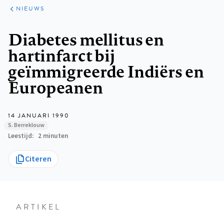
ARTIKELEN
HET
NIEUWS
KORT
Kruimelpad
Diabetes mellitus en
hartinfarct bij
geïmmigreerde Indiërs en
Europeanen
14 JANUARI 1990
S. Berreklouw
Leestijd
2 minuten
Citeren
ARTIKEL