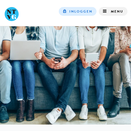
INLOGGEN
MENU
Top
navigation
IN