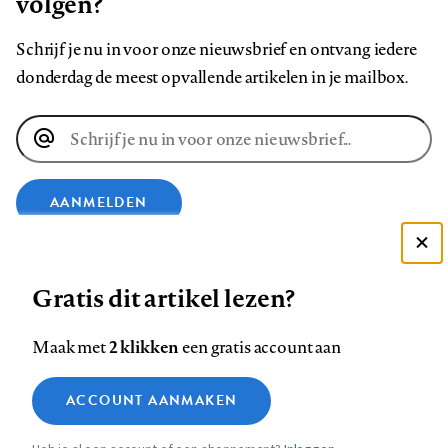
volgen?
Schrijf je nu in voor onze nieuwsbrief en ontvang iedere
donderdag de meest opvallende artikelen in je mailbox.
E-
mailadres
AANMELDEN
Deze site gebruikt cookies
VOLG ONS OP
Gratis dit artikel lezen?
Zie onze cookie policy
ACCEPTEER AANBEVOLEN INSTELLINGEN
Volg
Volg
Volg
Volg
Volg
Volg
2 klikken
Maak met
een gratis account aan
ons
ons
ons
ons
ons
ons
Functionele cookies
op
op
op
op
op
op
Contact
Colofon
Disclaimer
Privacy
About us
ACCOUNT AANMAKEN
Medische vragen verdienen
Sluiten
Footer
Analytische cookies
Facebook
LinkedIn
Bluesky
Instagram
YouTube
Pinterest
betrouwbare antwoorden