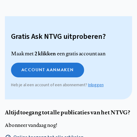
Gratis Ask NTVG uitproberen?
2 klikken
Maak met
een gratis account aan
ACCOUNT AANMAKEN
Heb je al een account of een abonnement?
Inloggen
Altijd toegang tot alle publicaties van het NTVG?
Abonneer vandaag nog!