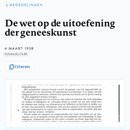
ARTIKELEN
VARIA
MEDEDELINGEN
Kruimelpad
De wet op de uitoefening
der geneeskunst
4 MAART 1938
Schenck, Ca.M.
Citeren