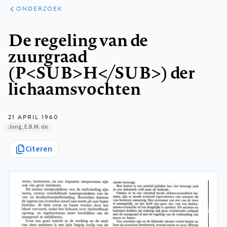
ARTIKELEN
ONDERZOEK
ONDERZOEK
Kruimelpad
De regeling van de
zuurgraad
(P<SUB>H</SUB>) der
lichaamsvochten
21 APRIL 1960
Jong, E.B.M. de
Citeren