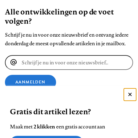
Alle ontwikkelingen op de voet
volgen?
Schrijf je nu in voor onze nieuwsbrief en ontvang iedere
donderdag de meest opvallende artikelen in je mailbox.
E-
mailadres
AANMELDEN
Deze site gebruikt cookies
VOLG ONS OP
Gratis dit artikel lezen?
Zie onze cookie policy
ACCEPTEER AANBEVOLEN INSTELLINGEN
Volg
Volg
Volg
Volg
Volg
Volg
2 klikken
Maak met
een gratis account aan
ons
ons
ons
ons
ons
ons