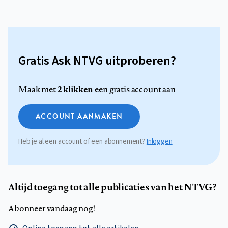
Gratis Ask NTVG uitproberen?
2 klikken
Maak met
een gratis account aan
ACCOUNT AANMAKEN
Heb je al een account of een abonnement?
Inloggen
Altijd toegang tot alle publicaties van het NTVG?
Abonneer vandaag nog!