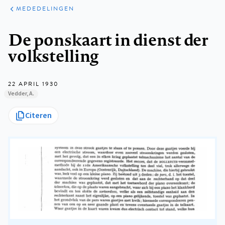
ARTIKELEN
VARIA
MEDEDELINGEN
Kruimelpad
De ponskaart in dienst der
volkstelling
22 APRIL 1930
Vedder, A.
Citeren