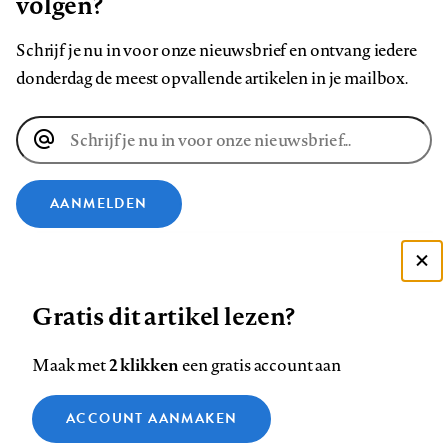
volgen?
Schrijf je nu in voor onze nieuwsbrief en ontvang iedere
donderdag de meest opvallende artikelen in je mailbox.
E-
mailadres
AANMELDEN
VOLG ONS OP
Deze site gebruikt cookies
Gratis dit artikel lezen?
Zie onze cookie policy
Volg
Volg
Volg
Volg
Volg
Volg
ACCEPTEER AANBEVOLEN INSTELLINGEN
ons
ons
2 klikken
ons
ons
ons
ons
Maak met
een gratis account aan
op
op
op
op
op
op
Contact
Colofon
Disclaimer
Privacy
About us
Functionele cookies
Footer
ACCOUNT AANMAKEN
Facebook
LinkedIn
Bluesky
Instagram
YouTube
Pinterest
Medische vragen verdienen
Sluiten
Analytische cookies