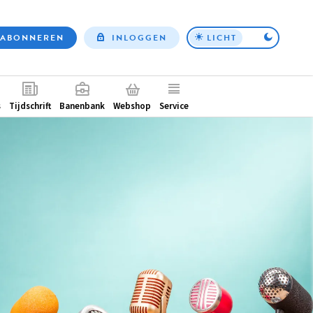
ABONNEREN
INLOGGEN
LICHT
Top
nav
ntair
s
Tijdschrift
Banenbank
Webshop
Service