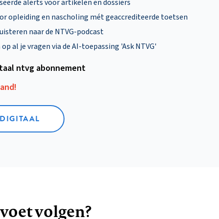
eerde alerts voor artikelen en dossiers
oor opleiding en nascholing mét geaccrediteerde toetsen
uisteren naar de NTVG-podcast
p al je vragen via de AI-toepassing 'Ask NTVG'
itaal ntvg abonnement
aand!
 DIGITAAL
 voet volgen?