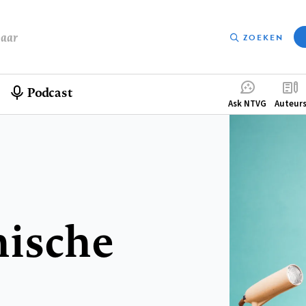
baar
ZOEKEN
Podcast
Compleme
Ask NTVG
Auteur
menu
hische