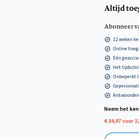
Altijd to
Abonneer v
12 weken k
Online toega
Eén geaccre
Het tijdschri
Onbeperkt l
Gepersonalis
Antwoorden o
Neem het ken
€ 34,97 voor 