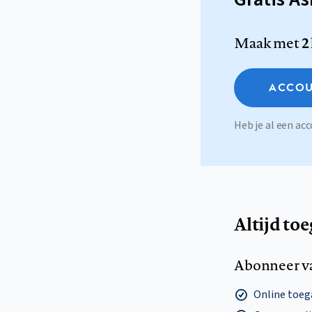
Maak met
2
ACCOU
Heb je al een a
Altijd to
Abonneer v
Online toega