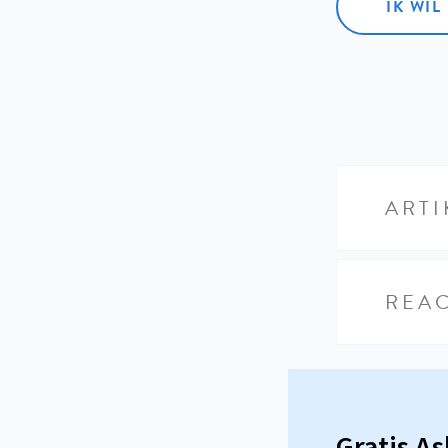
IK WI
ARTI
REAC
Gratis A