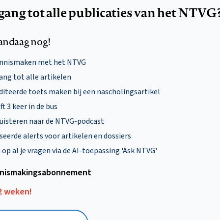
egang tot alle publicaties van het NTVG
andaag nog!
ennismaken met het NTVG
ng tot alle artikelen
diteerde toets maken bij een nascholingsartikel
ft 3 keer in de bus
uisteren naar de NTVG-podcast
eerde alerts voor artikelen en dossiers
p al je vragen via de AI-toepassing 'Ask NTVG'
nismakings­abonnement
12 weken!