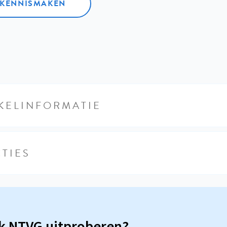
L KENNISMAKEN
KELINFORMATIE
TIES
sk NTVG uitproberen?