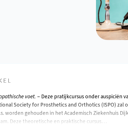
KEL
opathische voet.
– Deze pratijkcursus onder auspiciën v
tional Society for Prosthetics and Orthotics (ISPO) zal o
.s. worden gehouden in het Academisch Ziekenhuis Dijk
am. Deze theoretische en praktische cursus…