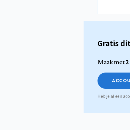
Gratis di
Maak met
2
ACCOU
Heb je al een a