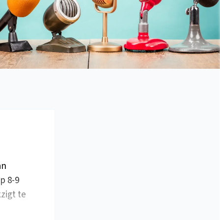
an
p 8-9
zigt te