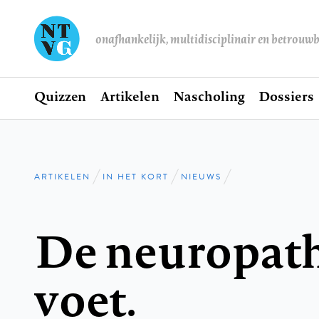
onafhankelijk, multidisciplinair en betrouw
Home
Quizzen
Artikelen
Nascholing
Dossiers
Hoofdnavigatie
ARTIKELEN
IN HET KORT
NIEUWS
Kruimelpad
De neuropat
voet.