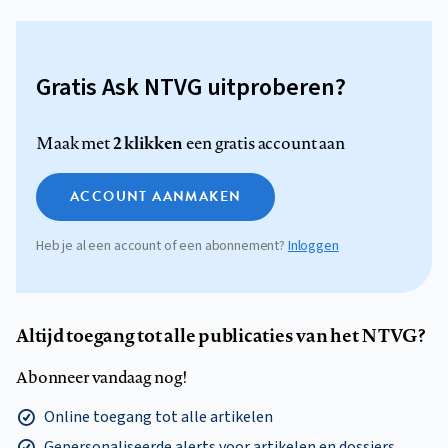
Gratis Ask NTVG uitproberen?
2 klikken
Maak met
een gratis account aan
ACCOUNT AANMAKEN
Heb je al een account of een abonnement?
Inloggen
Altijd toegang tot alle publicaties van het NTVG?
Abonneer vandaag nog!
Online toegang tot alle artikelen
Gepersonaliseerde alerts voor artikelen en dossiers