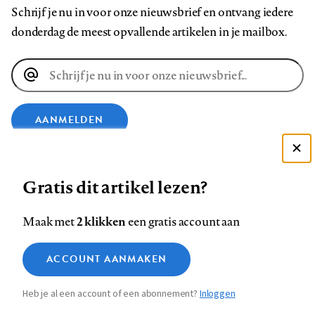
Schrijf je nu in voor onze nieuwsbrief en ontvang iedere
donderdag de meest opvallende artikelen in je mailbox.
E-
mailadres
AANMELDEN
Deze site gebruikt cookies
VOLG ONS OP
Gratis dit artikel lezen?
Zie onze cookie policy
ACCEPTEER AANBEVOLEN INSTELLINGEN
Volg
Volg
Volg
Volg
Volg
Volg
2 klikken
Maak met
een gratis account aan
ons
ons
ons
ons
ons
ons
Functionele cookies
op
op
op
op
op
op
Contact
Colofon
Disclaimer
Privacy
About us
ACCOUNT AANMAKEN
Medische vragen verdienen
Sluiten
Footer
Analytische cookies
Facebook
LinkedIn
Bluesky
Instagram
YouTube
Pinterest
betrouwbare antwoorden
Heb je al een account of een abonnement?
Inloggen
Marketing cookies
navigation
STEL ZE NU AAN ASK NTVG