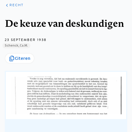
ARTIKELEN
PERSPECTIEF
RECHT
Kruimelpad
De keuze van deskundigen
23 SEPTEMBER 1938
Schenck, Ca.M.
Citeren