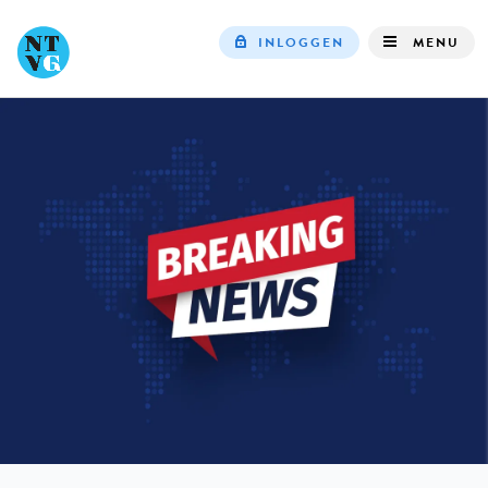
INLOGGEN
MENU
Top
navigation
IN