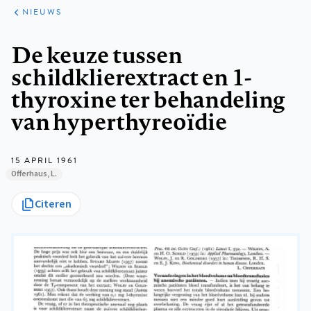
ARTIKELEN
HET
NIEUWS
KORT
Kruimelpad
De keuze tussen
schildklierextract en 1-
thyroxine ter behandeling
van hyperthyreoïdie
15 APRIL 1961
Offerhaus, L.
Citeren