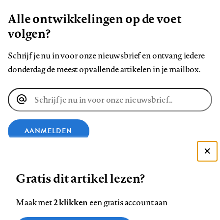
Alle ontwikkelingen op de voet
volgen?
Schrijf je nu in voor onze nieuwsbrief en ontvang iedere
donderdag de meest opvallende artikelen in je mailbox.
E-
mailadres
AANMELDEN
VOLG ONS OP
Deze site gebruikt cookies
Gratis dit artikel lezen?
Zie onze cookie policy
ACCEPTEER AANBEVOLEN INSTELLINGEN
Volg
Volg
Volg
Volg
Volg
Volg
2 klikken
Maak met
een gratis account aan
ons
ons
ons
ons
ons
ons