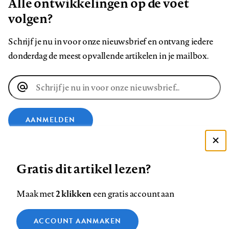
Alle ontwikkelingen op de voet
volgen?
Schrijf je nu in voor onze nieuwsbrief en ontvang iedere
donderdag de meest opvallende artikelen in je mailbox.
E-
mailadres
AANMELDEN
Deze site gebruikt cookies
VOLG ONS OP
Gratis dit artikel lezen?
Zie onze cookie policy
ACCEPTEER AANBEVOLEN INSTELLINGEN
Volg
Volg
Volg
Volg
Volg
Volg
2 klikken
Maak met
een gratis account aan
ons
ons
ons
ons
ons
ons
Functionele cookies
op
op
op
op
op
op
Contact
Colofon
Disclaimer
Privacy
About us
ACCOUNT AANMAKEN
Medische vragen verdienen
Sluiten