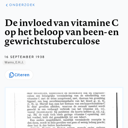
ARTIKELEN
ONDERZOEK
ONDERZOEK
Kruimelpad
De invloed van vitamine C
op het beloop van been- en
gewrichtstuberculose
16 SEPTEMBER 1938
Warns, E.H.J.
Citeren