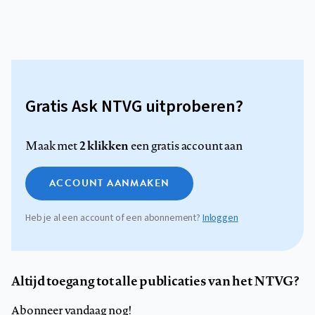
Gratis Ask NTVG uitproberen?
2 klikken
Maak met
een gratis account aan
ACCOUNT AANMAKEN
Heb je al een account of een abonnement?
Inloggen
Altijd toegang tot alle publicaties van het NTVG?
Abonneer vandaag nog!