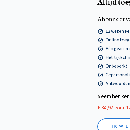
Altijd to
Abonneer v
12 weken k
Online toega
Eén geaccre
Het tijdschri
Onbeperkt l
Gepersonalis
Antwoorden o
Neem het ken
€ 34,97 voor 
IK WI