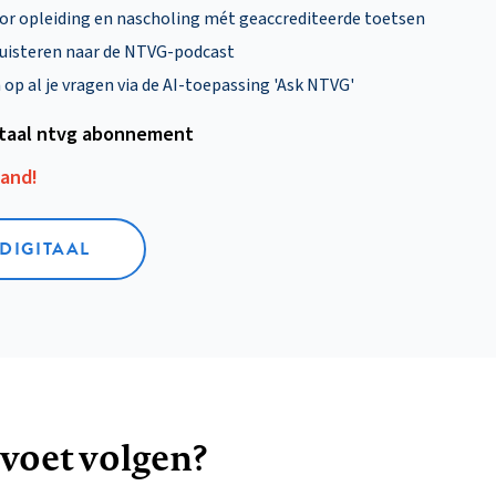
oor opleiding en nascholing mét geaccrediteerde toetsen
uisteren naar de NTVG-podcast
p al je vragen via de AI-toepassing 'Ask NTVG'
itaal ntvg abonnement
aand!
 DIGITAAL
 voet volgen?