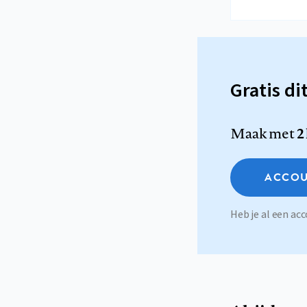
Gratis di
Maak met
2
ACCOU
Heb je al een a