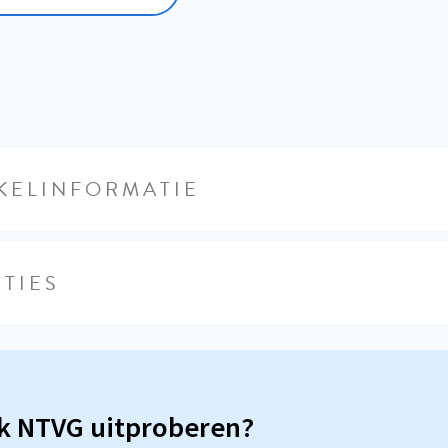
KELINFORMATIE
TIES
sk NTVG uitproberen?