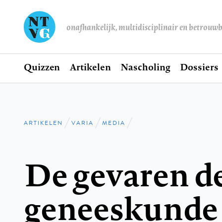
onafhankelijk, multidisciplinair en betrouw
Home
Quizzen
Artikelen
Nascholing
Dossiers
Hoofdnavigatie
ARTIKELEN
VARIA
MEDIA
Kruimelpad
De gevaren d
geneeskunde