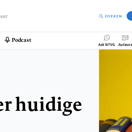
baar
ZOEKEN
Podcast
Compleme
Ask NTVG
Auteur
menu
er huidige