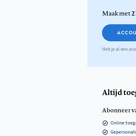
Maak met
2
ACCOU
Heb je al een a
Altijd to
Abonneer v
Online toega
Gepersonalis