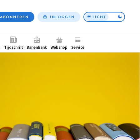
ABONNEREN
INLOGGEN
LICHT
Top
nav
ntair
s
Tijdschrift
Banenbank
Webshop
Service