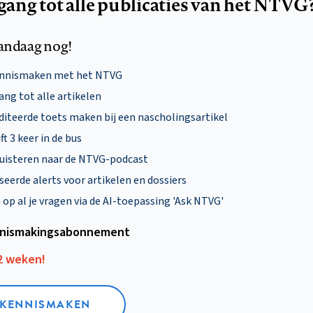
egang tot alle publicaties van het NTVG
andaag nog!
ennismaken met het NTVG
ng tot alle artikelen
diteerde toets maken bij een nascholingsartikel
ft 3 keer in de bus
uisteren naar de NTVG-podcast
eerde alerts voor artikelen en dossiers
p al je vragen via de AI-toepassing 'Ask NTVG'
nismakings­abonnement
12 weken!
L KENNISMAKEN