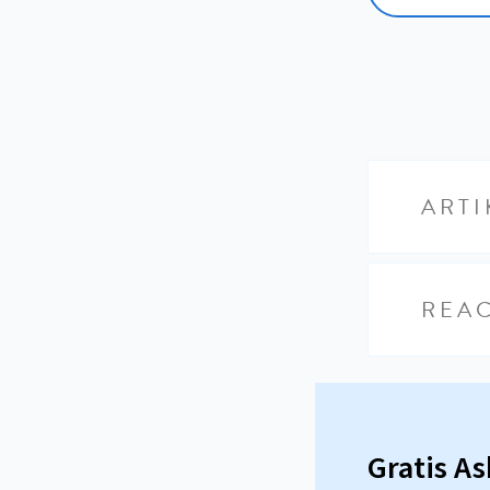
ARTI
REAC
Gratis A