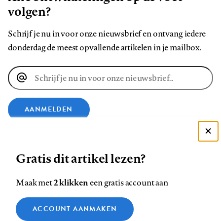
volgen?
Schrijf je nu in voor onze nieuwsbrief en ontvang iedere
donderdag de meest opvallende artikelen in je mailbox.
E-
mailadres
AANMELDEN
VOLG ONS OP
Deze site gebruikt cookies
Gratis dit artikel lezen?
Zie onze cookie policy
Volg
Volg
Volg
Volg
Volg
Volg
ACCEPTEER AANBEVOLEN INSTELLINGEN
2 klikken
Maak met
een gratis account aan
ons
ons
ons
ons
ons
ons
Functionele cookies
op
op
op
op
op
op
Contact
Colofon
Disclaimer
Privacy
About us
ACCOUNT AANMAKEN
Medische vragen verdienen
Footer
Sluiten
Facebook
LinkedIn
Bluesky
Instagram
YouTube
Pinterest
Analytische cookies