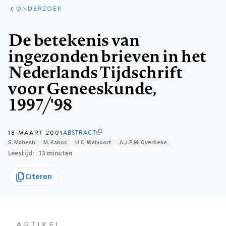
ARTIKELEN
ONDERZOEK
ONDERZOEK
Kruimelpad
De betekenis van
ingezonden brieven in het
Nederlands Tijdschrift
voor Geneeskunde,
1997/'98
18 MAART 2001
ABSTRACT
S. Mahesh
M. Kabos
H.C. Walvoort
A.J.P.M. Overbeke
Leestijd
13 minuten
Citeren
ARTIKEL