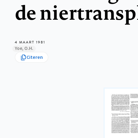
de niertransp
4 MAART 1981
Yoe, O.H.
Citeren