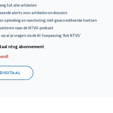
ng tot alle artikelen
eerde alerts voor artikelen en dossiers
oor opleiding en nascholing mét geaccrediteerde toetsen
uisteren naar de NTVG-podcast
p al je vragen via de AI-toepassing 'Ask NTVG'
itaal ntvg abonnement
aand!
 DIGITAAL