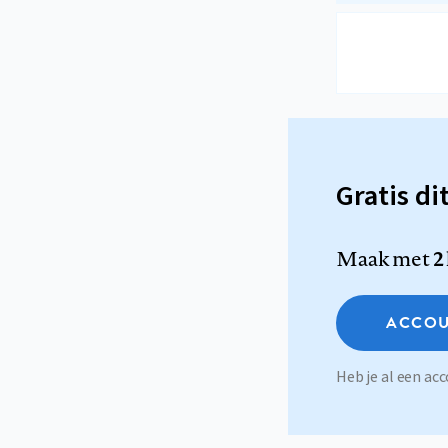
Gratis di
Maak met
2
ACCOU
Heb je al een a