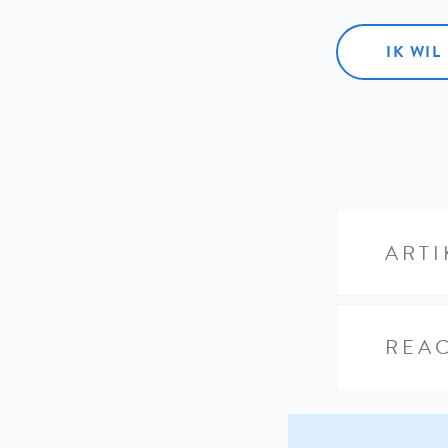
IK WI
ARTI
REAC