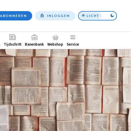
ABONNEREN
INLOGGEN
LICHT
Top
nav
ntair
s
Tijdschrift
Banenbank
Webshop
Service