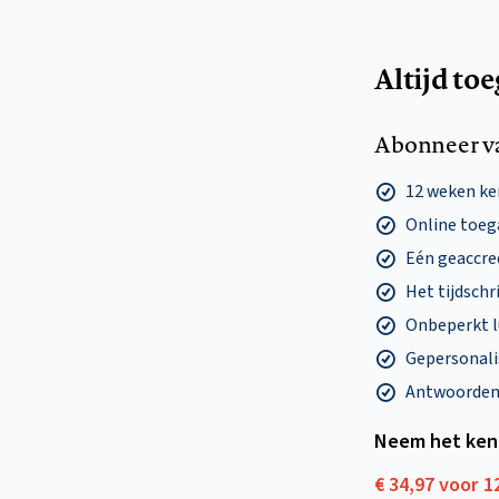
Altijd to
Abonneer v
12 weken k
Online toega
Eén geaccre
Het tijdschri
Onbeperkt l
Gepersonalis
Antwoorden o
Neem het ken
€ 34,97 voor 