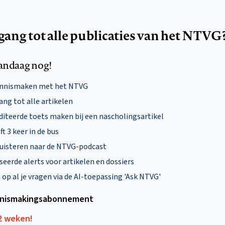
egang tot alle publicaties van het NTVG
andaag nog!
ennismaken met het NTVG
ng tot alle artikelen
diteerde toets maken bij een nascholingsartikel
ft 3 keer in de bus
uisteren naar de NTVG-podcast
eerde alerts voor artikelen en dossiers
p al je vragen via de AI-toepassing 'Ask NTVG'
nismakings­abonnement
12 weken!