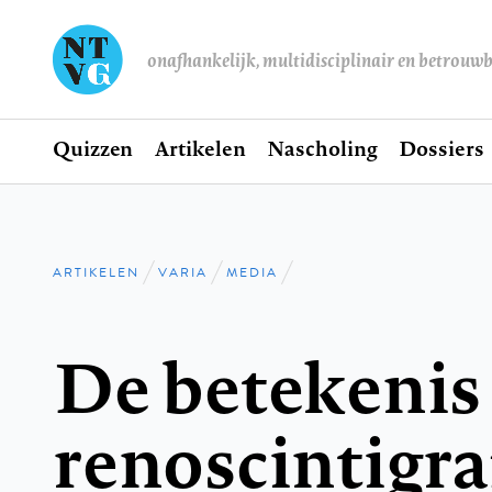
onafhankelijk, multidisciplinair en betrouw
Home
Quizzen
Artikelen
Nascholing
Dossiers
Hoofdnavigatie
ARTIKELEN
VARIA
MEDIA
Kruimelpad
De betekenis
renoscintigra