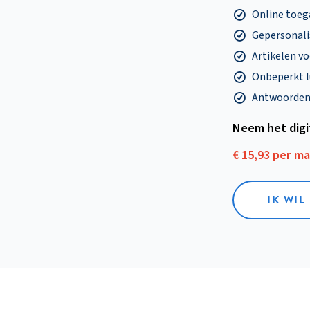
Online toega
Gepersonalis
Artikelen v
Onbeperkt l
Antwoorden o
Neem het dig
€ 15,93 per m
IK WIL