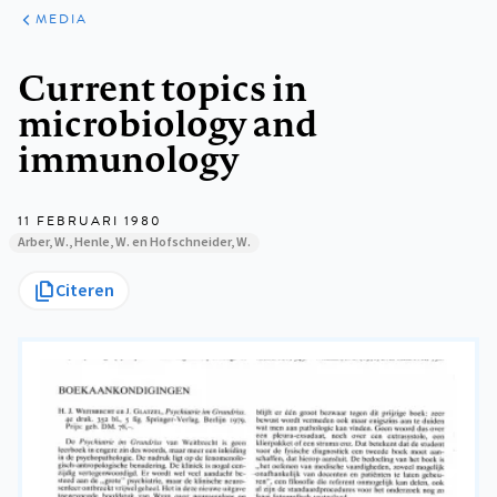
ARTIKELEN
VARIA
MEDIA
Kruimelpad
Current topics in
microbiology and
immunology
11 FEBRUARI 1980
Arber, W., Henle, W. en Hofschneider, W.
Citeren