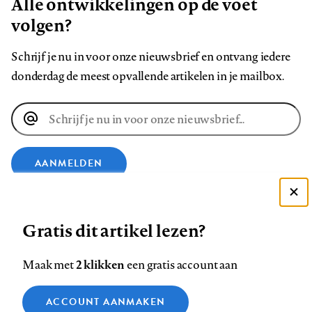
Alle ontwikkelingen op de voet
volgen?
Schrijf je nu in voor onze nieuwsbrief en ontvang iedere
donderdag de meest opvallende artikelen in je mailbox.
E-
mailadres
AANMELDEN
VOLG ONS OP
Deze site gebruikt cookies
Gratis dit artikel lezen?
Zie onze cookie policy
ACCEPTEER AANBEVOLEN INSTELLINGEN
Volg
Volg
Volg
Volg
Volg
Volg
2 klikken
Maak met
een gratis account aan
ons
ons
ons
ons
ons
ons
Functionele cookies
op
op
op
op
op
op
Contact
Colofon
Disclaimer
Privacy
About us
ACCOUNT AANMAKEN
Medische vragen verdienen
Sluiten