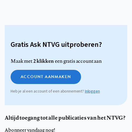
Gratis Ask NTVG uitproberen?
2 klikken
Maak met
een gratis account aan
ACCOUNT AANMAKEN
Heb je al een account of een abonnement?
Inloggen
Altijd toegang tot alle publicaties van het NTVG?
Abonneer vandaag nog!