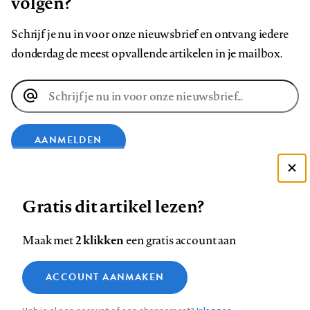
volgen?
Schrijf je nu in voor onze nieuwsbrief en ontvang iedere
donderdag de meest opvallende artikelen in je mailbox.
E-
mailadres
AANMELDEN
Deze site gebruikt cookies
VOLG ONS OP
Gratis dit artikel lezen?
Zie onze cookie policy
ACCEPTEER AANBEVOLEN INSTELLINGEN
Volg
Volg
Volg
Volg
Volg
Volg
2 klikken
Maak met
een gratis account aan
ons
ons
ons
ons
ons
ons
Functionele cookies
op
op
op
op
op
op
Contact
Colofon
Disclaimer
Privacy
About us
ACCOUNT AANMAKEN
Medische vragen verdienen
Sluiten
Footer
Analytische cookies
Facebook
LinkedIn
Bluesky
Instagram
YouTube
Pinterest
betrouwbare antwoorden