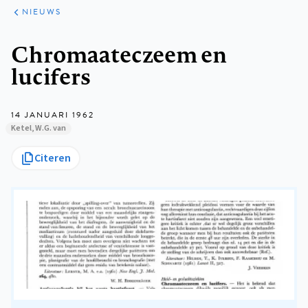
ARTIKELEN
HET
NIEUWS
KORT
Kruimelpad
Chromaateczeem en
lucifers
14 JANUARI 1962
Ketel, W.G. van
Citeren