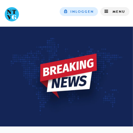
INLOGGEN
MENU
Top
navigation
IN