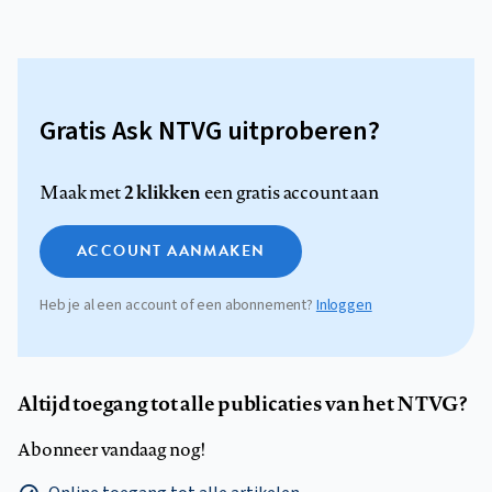
Gratis Ask NTVG uitproberen?
2 klikken
Maak met
een gratis account aan
ACCOUNT AANMAKEN
Heb je al een account of een abonnement?
Inloggen
Altijd toegang tot alle publicaties van het NTVG?
Abonneer vandaag nog!