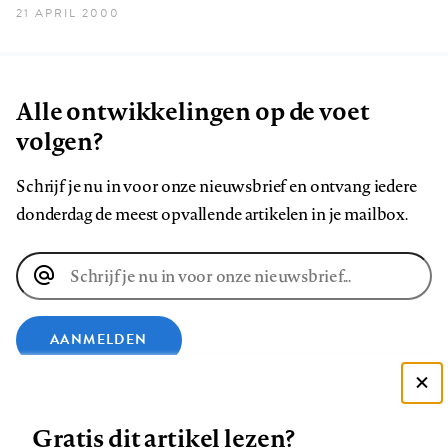
21 APRIL 2000
Alle ontwikkelingen op de voet
volgen?
Schrijf je nu in voor onze nieuwsbrief en ontvang iedere
donderdag de meest opvallende artikelen in je mailbox.
E-
mailadres
AANMELDEN
VOLG ONS OP
Deze site gebruikt cookies
Gratis dit artikel lezen?
Zie onze cookie policy