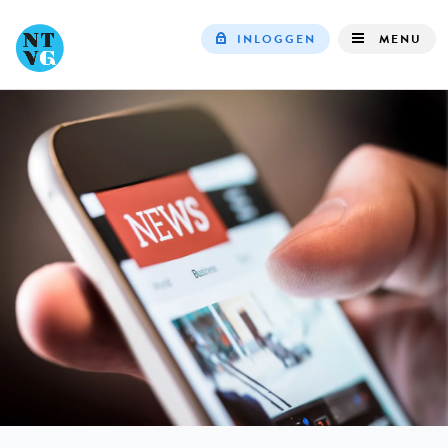
INLOGGEN
MENU
Top
navigation
IN