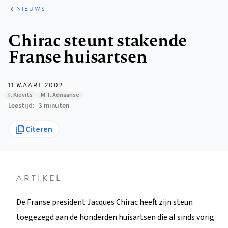
ARTIKELEN
HET
NIEUWS
KORT
Kruimelpad
Chirac steunt stakende
Franse huisartsen
11 MAART 2002
F. Kievits
M.T. Adriaanse
Leestijd
3 minuten
Citeren
ARTIKEL
De Franse president Jacques Chirac heeft zijn steun
toegezegd aan de honderden huisartsen die al sinds vorig