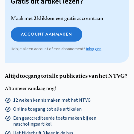
Gratis dit artikel lezen?
2 klikken
Maak met
een gratis account aan
ACCOUNT AANMAKEN
Heb je al een account of een abonnement?
Inloggen
Altijd toegang tot alle publicaties van het NTVG?
Abonneer vandaag nog!
12 weken kennismaken met het NTVG
Online toegang tot alle artikelen
Eén geaccrediteerde toets maken bij een
nascholingsartikel
Het tijdschrift 3 keer in de bus