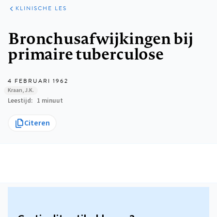
KLINISCHE
ARTIKELEN
PRAKTIJK
KLINISCHE LES
Kruimelpad
Bronchusafwijkingen bij
primaire tuberculose
4 FEBRUARI 1962
Kraan, J.K.
Leestijd
1 minuut
Citeren