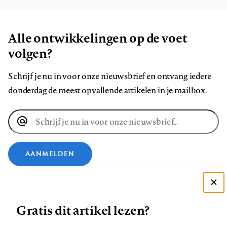
Alle ontwikkelingen op de voet
volgen?
Schrijf je nu in voor onze nieuwsbrief en ontvang iedere
donderdag de meest opvallende artikelen in je mailbox.
E-
mailadres
AANMELDEN
VOLG ONS OP
Deze site gebruikt cookies
Gratis dit artikel lezen?
Zie onze cookie policy
Volg
Volg
Volg
Volg
Volg
Volg