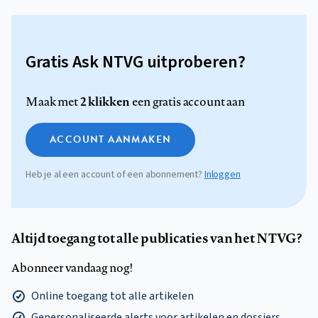
Gratis Ask NTVG uitproberen?
2 klikken
Maak met
een gratis account aan
ACCOUNT AANMAKEN
Heb je al een account of een abonnement?
Inloggen
Altijd toegang tot alle publicaties van het NTVG?
Abonneer vandaag nog!
Online toegang tot alle artikelen
Gepersonaliseerde alerts voor artikelen en dossiers