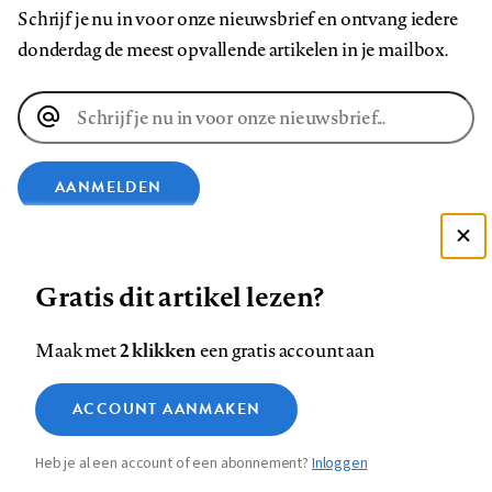
Schrijf je nu in voor onze nieuwsbrief en ontvang iedere
donderdag de meest opvallende artikelen in je mailbox.
E-
mailadres
AANMELDEN
VOLG ONS OP
Deze site gebruikt cookies
Gratis dit artikel lezen?
Zie onze cookie policy
Volg
Volg
Volg
Volg
Volg
Volg
ACCEPTEER AANBEVOLEN INSTELLINGEN
2 klikken
Maak met
een gratis account aan
ons
ons
ons
ons
ons
ons
Functionele cookies
op
op
op
op
op
op
Contact
Colofon
Disclaimer
Privacy
About us
ACCOUNT AANMAKEN
Medische vragen verdienen
Footer
Sluiten
Facebook
LinkedIn
Bluesky
Instagram
YouTube
Pinterest
Analytische cookies
betrouwbare antwoorden
Heb je al een account of een abonnement?
Inloggen
Marketing cookies
navigation
STEL ZE NU AAN ASK NTVG