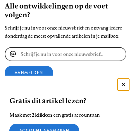
Alle ontwikkelingen op de voet
volgen?
Schrijf je nu in voor onze nieuwsbrief en ontvang iedere
donderdag de meest opvallende artikelen in je mailbox.
E-
mailadres
AANMELDEN
Deze site gebruikt cookies
VOLG ONS OP
Gratis dit artikel lezen?
Zie onze cookie policy
ACCEPTEER AANBEVOLEN INSTELLINGEN
Volg
Volg
Volg
Volg
Volg
Volg
2 klikken
Maak met
een gratis account aan
ons
ons
ons
ons
ons
ons
Functionele cookies
op
op
op
op
op
op
Contact
Colofon
Disclaimer
Privacy
About us
ACCOUNT AANMAKEN