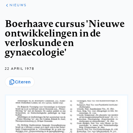
ARTIKELEN
HET
NIEUWS
KORT
Kruimelpad
Boerhaave cursus 'Nieuwe
ontwikkelingen in de
verloskunde en
gynaecologie'
22 APRIL 1978
Citeren