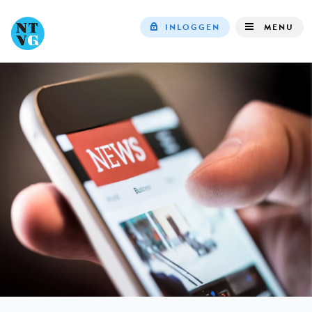
INLOGGEN
MENU
Top
navigation
IN