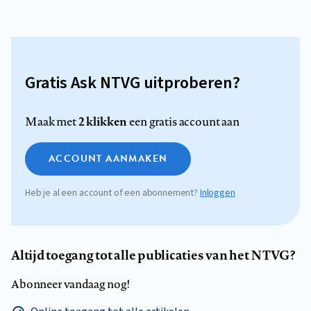
Gratis Ask NTVG uitproberen?
2 klikken
Maak met
een gratis account aan
ACCOUNT AANMAKEN
Heb je al een account of een abonnement?
Inloggen
Altijd toegang tot alle publicaties van het NTVG?
Abonneer vandaag nog!