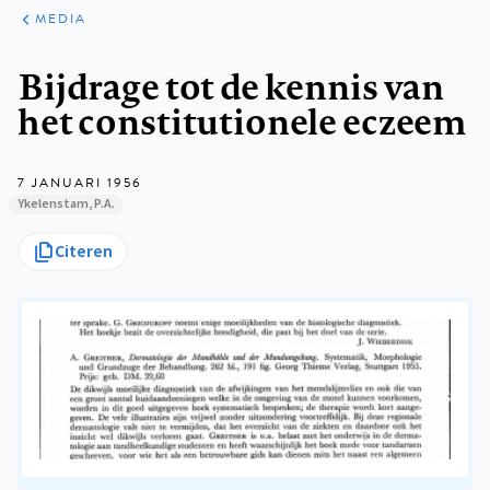
ARTIKELEN
VARIA
MEDIA
Kruimelpad
Bijdrage tot de kennis van
het constitutionele eczeem
7 JANUARI 1956
Ykelenstam, P.A.
Citeren