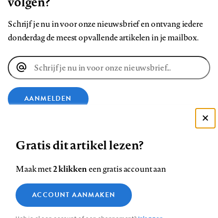
volgen?
Schrijf je nu in voor onze nieuwsbrief en ontvang iedere
donderdag de meest opvallende artikelen in je mailbox.
E-
mailadres
AANMELDEN
Deze site gebruikt cookies
VOLG ONS OP
Gratis dit artikel lezen?
Zie onze cookie policy
ACCEPTEER AANBEVOLEN INSTELLINGEN
Volg
Volg
Volg
Volg
Volg
Volg
2 klikken
Maak met
een gratis account aan
ons
ons
ons
ons
ons
ons
Functionele cookies
op
op
op
op
op
op
Contact
Colofon
Disclaimer
Privacy
About us
ACCOUNT AANMAKEN
Medische vragen verdienen
Sluiten
Footer
Analytische cookies
Facebook
LinkedIn
Bluesky
Instagram
YouTube
Pinterest
betrouwbare antwoorden