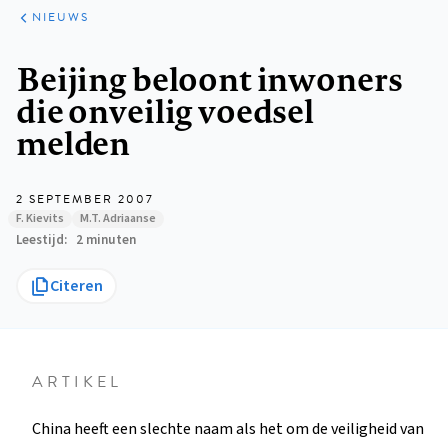
ARTIKELEN
HET
NIEUWS
KORT
Kruimelpad
Beijing beloont inwoners
die onveilig voedsel
melden
2 SEPTEMBER 2007
F. Kievits
M.T. Adriaanse
Leestijd
2 minuten
Citeren
ARTIKEL
China heeft een slechte naam als het om de veiligheid van