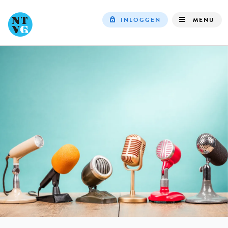
INLOGGEN
MENU
Top
navigation
IN