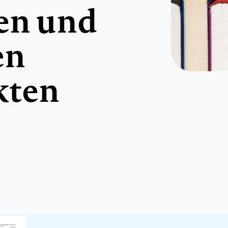
en und
en
kten