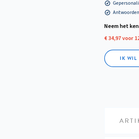
Gepersonalis
Antwoorden o
Neem het ken
€ 34,97 voor 
IK WI
ARTI