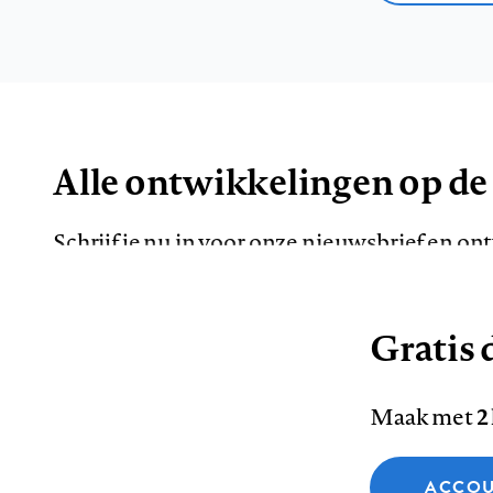
Alle ontwikkelingen op de
Schrijf je nu in voor onze nieuwsbrief en o
de meest opvallende artikelen in je mailbox.
Gratis d
E-
Maak met
2
mailadres
Functionele cookies
ACCOU