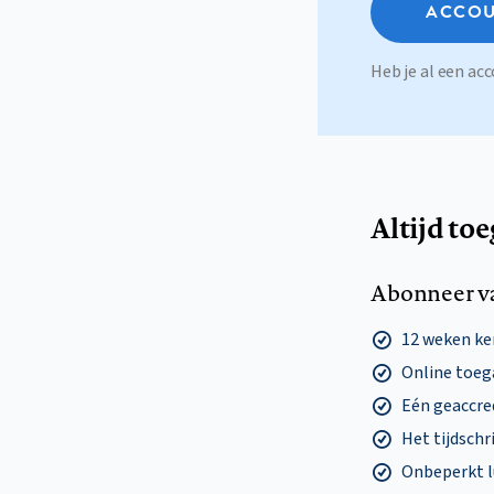
ACCOU
Heb je al een a
Altijd to
Abonneer v
12 weken k
Online toega
Eén geaccre
Het tijdschri
Onbeperkt l