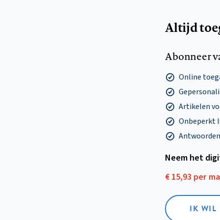
Altijd to
Abonneer v
Online toega
Gepersonalis
Artikelen v
Onbeperkt l
Antwoorden o
Neem het dig
€ 15,93 per m
IK WIL