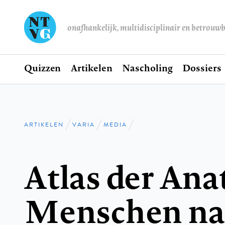
onafhankelijk, multidisciplinair en betrouw
Home
Quizzen
Artikelen
Nascholing
Dossiers
Hoofdnavigatie
ARTIKELEN
VARIA
MEDIA
Kruimelpad
Atlas der Ana
Menschen na