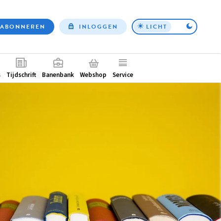
ABONNEREN
INLOGGEN
LICHT
Top
nav
ntair
s
Tijdschrift
Banenbank
Webshop
Service