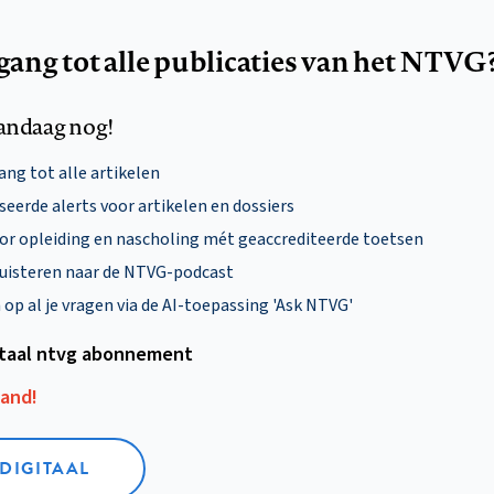
egang tot alle publicaties van het NTVG
andaag nog!
ng tot alle artikelen
eerde alerts voor artikelen en dossiers
oor opleiding en nascholing mét geaccrediteerde toetsen
uisteren naar de NTVG-podcast
p al je vragen via de AI-toepassing 'Ask NTVG'
itaal ntvg abonnement
aand!
 DIGITAAL