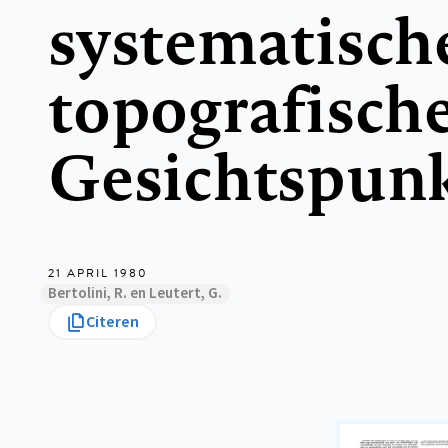
systematisch
topografisch
Gesichtspun
21 APRIL 1980
Bertolini, R. en Leutert, G.
Citeren