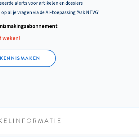
eerde alerts voor artikelen en dossiers
p al je vragen via de AI-toepassing 'Ask NTVG'
nismakings­abonnement
12 weken!
L KENNISMAKEN
KELINFORMATIE