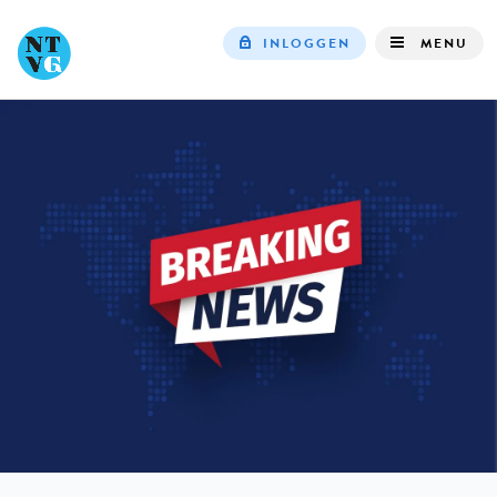
INLOGGEN
MENU
Top
navigation
IN