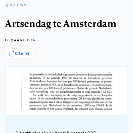
ARTIKELEN
HET
NIEUWS
KORT
Kruimelpad
Artsendag te Amsterdam
17 MAART 1916
Citeren